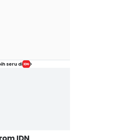
ih seru di
from IDN