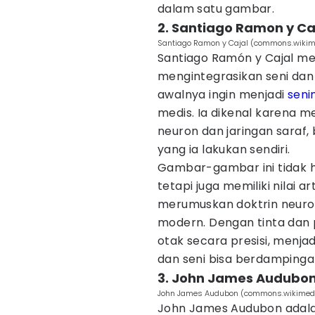
dalam satu gambar.
2. Santiago Ramon y Ca
Santiago Ramon y Cajal (commons.wikim
Santiago Ramón y Cajal me
mengintegrasikan seni dan
awalnya ingin menjadi
sen
medis. Ia dikenal karena 
neuron dan jaringan saraf
yang ia lakukan sendiri.
Gambar-gambar ini tidak ha
tetapi juga memiliki nilai art
merumuskan doktrin neuron
modern. Dengan tinta dan 
otak secara presisi, menja
dan seni bisa berdampinga
3. John James Audubo
John James Audubon (commons.wikimedia
John James Audubon adal