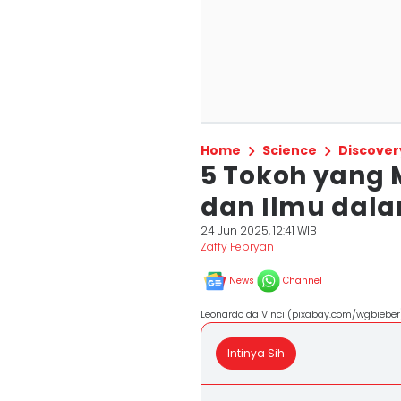
Home
Science
Discover
5 Tokoh yang
dan Ilmu dal
24 Jun 2025, 12:41 WIB
Zaffy Febryan
News
Channel
Leonardo da Vinci (pixabay.com/wgbieber
Intinya Sih