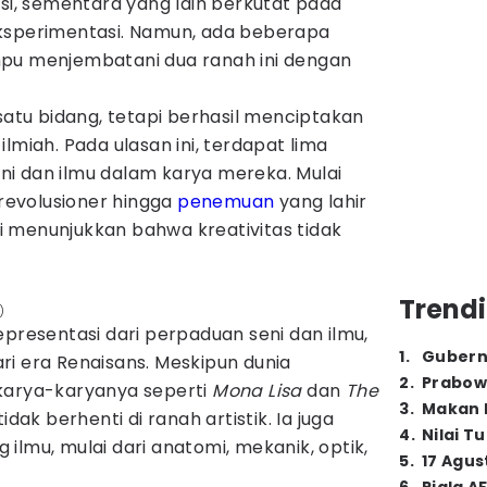
osi, sementara yang lain berkutat pada
ksperimentasi. Namun, ada beberapa
mpu menjembatani dua ranah ini dengan
 satu bidang, tetapi berhasil menciptakan
lmiah. Pada ulasan ini, terdapat lima
i dan ilmu dalam karya mereka. Mulai
 revolusioner hingga
penemuan
yang lahir
ini menunjukkan bahwa kreativitas tidak
Trendi
)
presentasi dari perpaduan seni dan ilmu,
1
.
Gubern
ri era Renaisans. Meskipun dunia
2
.
Prabow
karya-karyanya seperti
Mona Lisa
dan
The
3
.
Makan B
tidak berhenti di ranah artistik. Ia juga
4
.
Nilai T
ilmu, mulai dari anatomi, mekanik, optik,
5
.
17 Agus