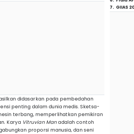
6
.
Piala A
7
.
GIIAS 2
asilkan didasarkan pada pembedahan
ensi penting dalam dunia medis. Sketsa-
 mesin terbang, memperlihatkan pemikiran
an. Karya
Vitruvian Man
adalah contoh
abungkan proporsi manusia, dan seni