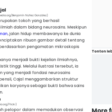
jal
edia.org/Benjamín Núñez González)
rupakan tokoh yang berhasil
 ilmiah dalam bidang neurosains. Meskipun
iman
, jalan hidup membawanya ke dunia
menciptakan ribuan gambar detail tentang
, berdasarkan pengamatan mikroskopis
Tonton leb
nya menjadi bukti kejelian ilmiahnya,
istik tinggi. Melalui ilustrasi tersebut, ia
 yang menjadi fondasi neurosains
pensil, Cajal menggambarkan struktur
dikan karyanya sebagai bukti bahwa sains
n.
n
.org/Flickr)
More 
ah pelopor dalam memadukan observasi