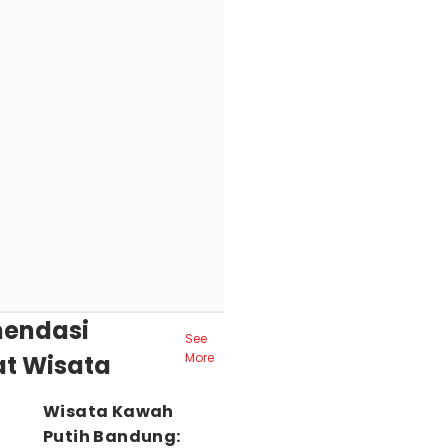
endasi
See
t Wisata
More
Wisata Kawah
Putih Bandung: