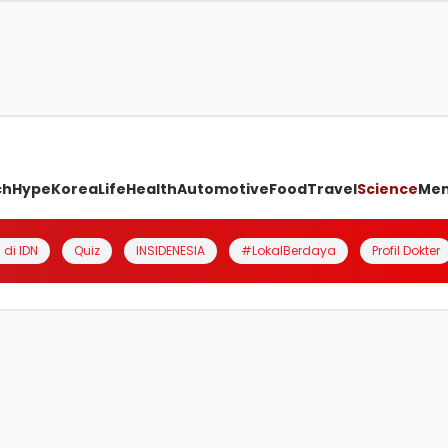
ch
Hype
Korea
Life
Health
Automotive
Food
Travel
Science
Me
 di IDN
Quiz
INSIDENESIA
#LokalBerdaya
Profil Dokter