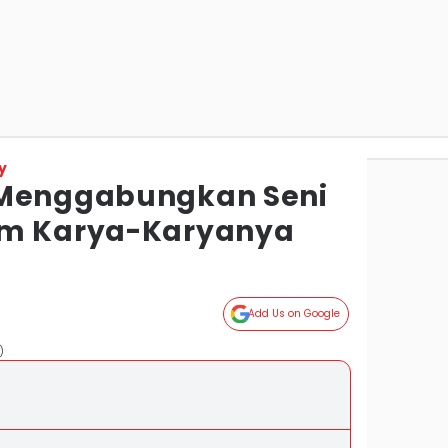
y
 Menggabungkan Seni
am Karya-Karyanya
Add Us on Google
)