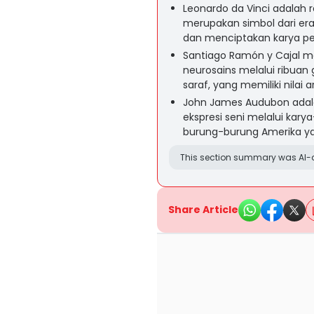
Leonardo da Vinci adalah r
merupakan simbol dari era
dan menciptakan karya pen
Santiago Ramón y Cajal me
neurosains melalui ribuan
saraf, yang memiliki nilai art
John James Audubon adal
ekspresi seni melalui kary
burung-burung Amerika yan
This section summary was AI-a
Share Article