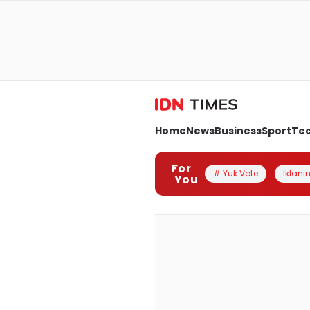
Home
News
Business
Sport
Te
For
# Yuk Vote
Iklanin
You