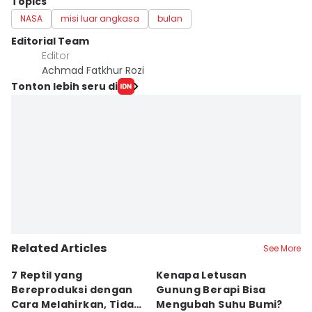
Topics
NASA
misi luar angkasa
bulan
Editorial Team
Editor
Achmad Fatkhur Rozi
Tonton lebih seru di
Related Articles
See More
7 Reptil yang
Kenapa Letusan
7
Bereproduksi dengan
Gunung Berapi Bisa
E
Cara Melahirkan, Tidak
Mengubah Suhu Bumi?
D