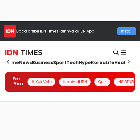
Baca artikel
IDN Times
lainnya di IDN App
Install
Home
News
Business
Sport
Tech
Hype
Korea
Life
Health
Aut
For
# Yuk Vote
Iklanin di IDN
Quiz
INSIDENESIA
You