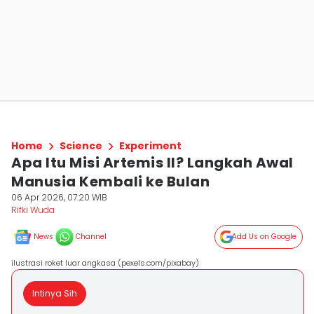
Home
Science
Experiment
Apa Itu Misi Artemis II? Langkah Awal
Manusia Kembali ke Bulan
06 Apr 2026, 07:20 WIB
Rifki Wuda
News
Channel
Add Us on Google
ilustrasi roket luar angkasa (pexels.com/pixabay)
Intinya Sih