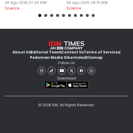
Biasa!
06 Agu 2026, 07:20 WIB
06 Agu 2026, 06:15 WIB
05
Science
Science
Sc
About Us
Editorial Team
Contact Us
Terms of Services
Pedoman Media Siber
Index
Sitemap
Follow Us
Download
© 2026 IDN. All Rights Reserved.