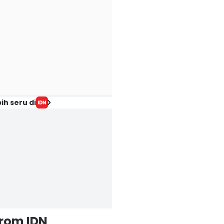
ih seru di
from IDN