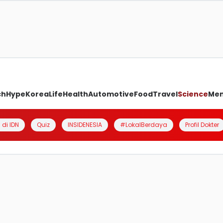
ch
Hype
Korea
Life
Health
Automotive
Food
Travel
Science
Me
 di IDN
Quiz
INSIDENESIA
#LokalBerdaya
Profil Dokter