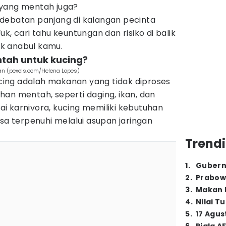
 yang mentah juga?
debatan panjang di kalangan pecinta
k, cari tahu keuntungan dan risiko di balik
k anabul kamu.
ntah untuk kucing?
an (pexels.com/Helena Lopes)
ing adalah makanan yang tidak diproses
an mentah, seperti daging, ikan, dan
i karnivora, kucing memiliki kebutuhan
isa terpenuhi melalui asupan jaringan
Trendi
1
.
Gubern
2
.
Prabow
3
.
Makan B
4
.
Nilai T
5
.
17 Agus