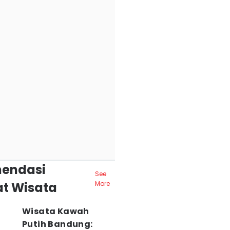
endasi
See
t Wisata
More
Wisata Kawah
Putih Bandung: