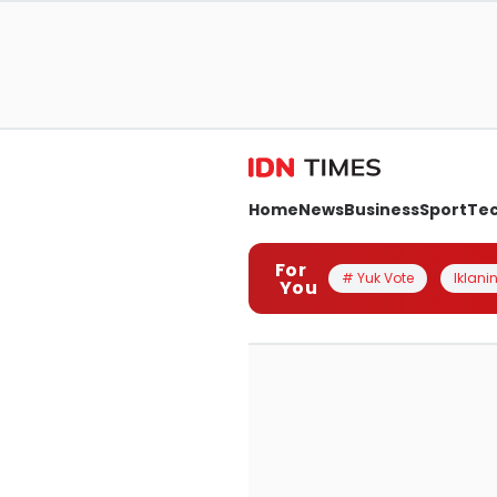
Home
News
Business
Sport
Te
For
# Yuk Vote
Iklanin
You