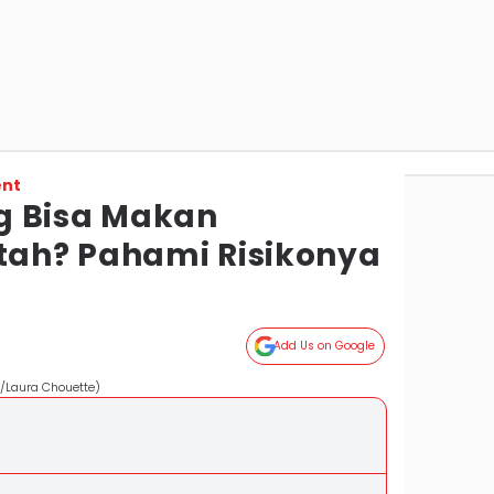
ent
g Bisa Makan
ah? Pahami Risikonya
Add Us on Google
/Laura Chouette)