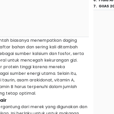
6
.
Piala A
7
.
GIIAS 2
ntah biasanya menempatkan daging
aftar bahan dan sering kali ditambah
n sebagai sumber kalsium dan fosfor, serta
ral untuk mencegah kekurangan gizi.
 protein tinggi karena mereka
ai sumber energi utama. Selain itu,
taurin, asam arakidonat, vitamin A,
tamin B harus terpenuhi dalam jumlah
ng tetap optimal.
air
tergantung dari merek yang digunakan dan
ikan. Ini berlaku untuk untuk makanan