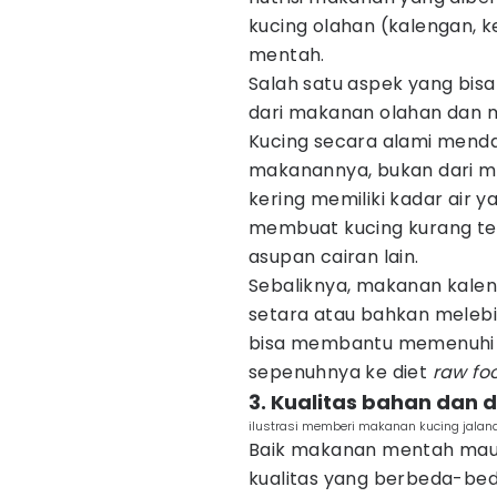
kucing olahan (kalengan, k
mentah.
Salah satu aspek yang bis
dari makanan olahan dan 
Kucing secara alami menda
makanannya, bukan dari m
kering memiliki kadar air y
membuat kucing kurang terh
asupan cairan lain.
Sebaliknya, makanan kalen
setara atau bahkan melebi
bisa membantu memenuhi k
sepenuhnya ke diet
raw fo
3. Kualitas bahan dan 
ilustrasi memberi makanan kucing jalana
Baik makanan mentah maup
kualitas yang berbeda-beda