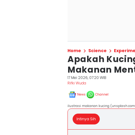
Home
Science
Experim
Apakah Kucin
Makanan Ment
17 Mei 2026, 07:20 WIB
Rifki Wuda
News
Channel
ilustrasi makanan kucing (unsplash.com
Intinya Sih