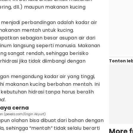
ering, dll.) maupun makanan kucing
a menjadi perbandingan adalah kadar air
makanan mentah untuk kucing.
patkan sebagian besar asupan air dari
inum langsung seperti manusia. Makanan
ang sangat rendah, sehingga berisiko
idrasi jika tidak diimbangi dengan
Tonton leb
gan mengandung kadar air yang tinggi,
hi makanan kucing berbahan mentah. Ini
ebutuhan hidrasi tanpa harus beralih
od.
daya cerna
n (pexels.com/Engin Akyurt)
un olahan bisa dibuat dari bahan dengan
, sehingga “mentah” tidak selalu berarti
More 