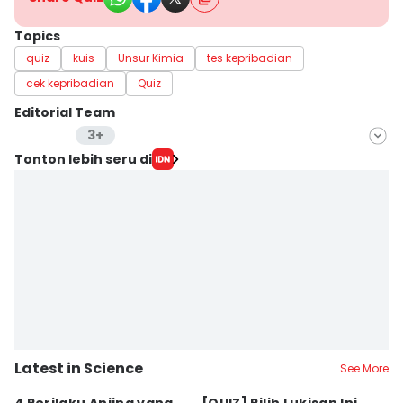
Topics
quiz
kuis
Unsur Kimia
tes kepribadian
cek kepribadian
Quiz
Editorial Team
3+
Editor
Tonton lebih seru di
Aria Hamzah
Editor
Erick Akbar
Editor
Achmad Fatkhur Rozi
Editor
Retno Rahayu
Latest in Science
See More