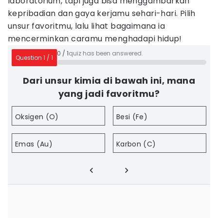
laboratorium, tapi juga bisa menggambarkan
kepribadian dan gaya kerjamu sehari-hari. Pilih
unsur favoritmu, lalu lihat bagaimana ia
mencerminkan caramu menghadapi hidup!
0
/
1
quiz has been answered.
Question
1
/
1
Dari unsur kimia di bawah ini, mana
yang jadi favoritmu?
Oksigen (O)
Besi (Fe)
Emas (Au)
Karbon (C)