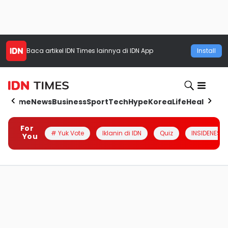
Baca artikel
IDN Times
lainnya di IDN App
Install
Home
News
Business
Sport
Tech
Hype
Korea
Life
Health
Aut
For
# Yuk Vote
Iklanin di IDN
Quiz
INSIDENESIA
You