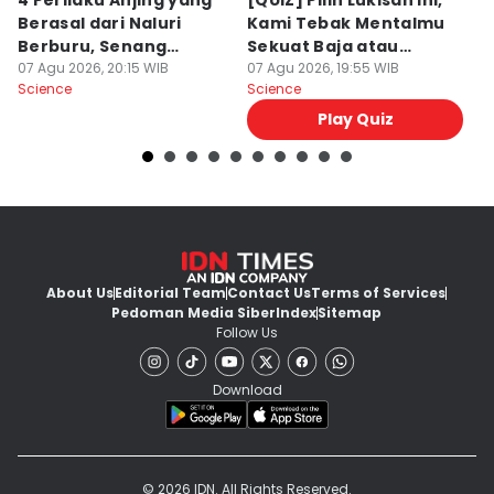
4 Perilaku Anjing yang
[QUIZ] Pilih Lukisan Ini,
[
Berasal dari Naluri
Kami Tebak Mentalmu
K
Berburu, Senang
Sekuat Baja atau
Ca
Mengejar!
07 Agu 2026, 20:15 WIB
Sebaliknya
07 Agu 2026, 19:55 WIB
07
Science
Science
Sc
Play Quiz
About Us
Editorial Team
Contact Us
Terms of Services
Pedoman Media Siber
Index
Sitemap
Follow Us
Download
© 2026 IDN. All Rights Reserved.