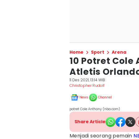
Home
Sport
Arena
10 Potret Cole
Atletis Orland
11 Des 2021, 13:14 WIB
Christopher Rudolf
News
Channel
potret Cole Anthony (nba.com)
Share Article
Menjadi seorang pemain
N