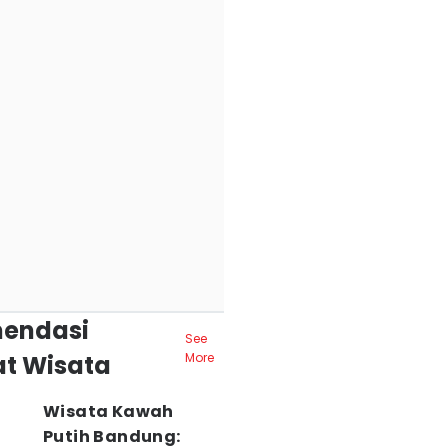
endasi
See
t Wisata
More
Wisata Kawah
Putih Bandung: