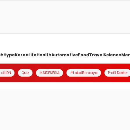
ch
Hype
Korea
Life
Health
Automotive
Food
Travel
Science
Me
 di IDN
Quiz
INSIDENESIA
#LokalBerdaya
Profil Dokter