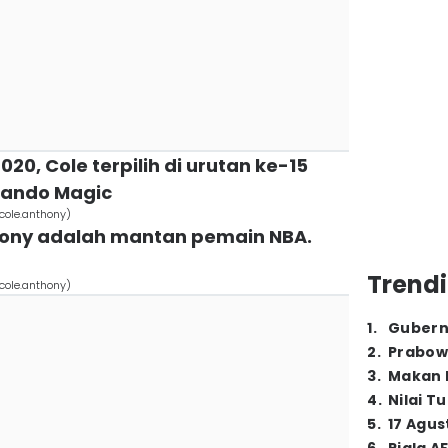
020, Cole terpilih di urutan ke-15
lando Magic
cole.anthony)
thony adalah mantan pemain NBA.
Trendi
cole.anthony)
1
.
Gubern
2
.
Prabow
3
.
Makan B
4
.
Nilai T
5
.
17 Agus