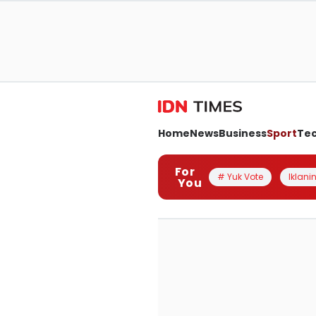
Home
News
Business
Sport
Te
For
# Yuk Vote
Iklanin
You