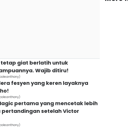
 tetap giat berlatih untuk
puannya. Wajib ditiru!
cole.anthony)
elera fesyen yang keren layaknya
lho!
cole.anthony)
 Magic pertama yang mencetak lebih
u pertandingan setelah Victor
cole.anthony)