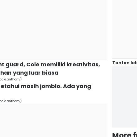
Tonton leb
t guard, Cole memiliki kreativitas,
han yang luar biasa
cole.anthony)
iketahui masih jomblo. Ada yang
cole.anthony)
More 