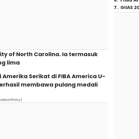
6
.
Piala A
7
.
GIIAS 2
sity of North Carolina. Ia termasuk
ng lima
 Amerika Serikat di FIBA America U-
berhasil membawa pulang medali
cole.anthony)