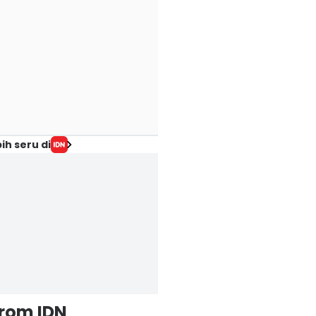
ih seru di
from IDN