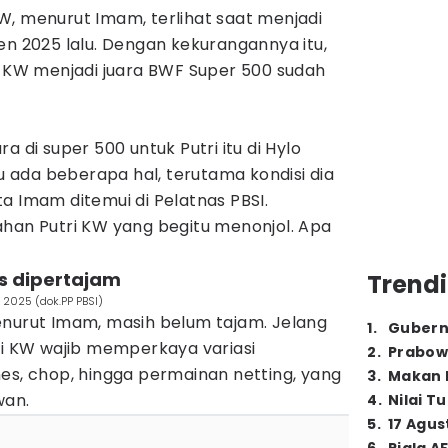
W, menurut Imam, terlihat saat menjadi
en 2025 lalu. Dengan kekurangannya itu,
i KW menjadi juara BWF Super 500 sudah
a di super 500 untuk Putri itu di Hylo
tu ada beberapa hal, terutama kondisi dia
a Imam ditemui di Pelatnas PBSI.
ahan Putri KW yang begitu menonjol. Apa
s dipertajam
Trendi
 2025 (dok.PP PBSI)
enurut Imam, masih belum tajam. Jelang
1
.
Gubern
ri KW wajib memperkaya variasi
2
.
Prabow
es, chop, hingga permainan netting, yang
3
.
Makan B
wan.
4
.
Nilai T
5
.
17 Agus