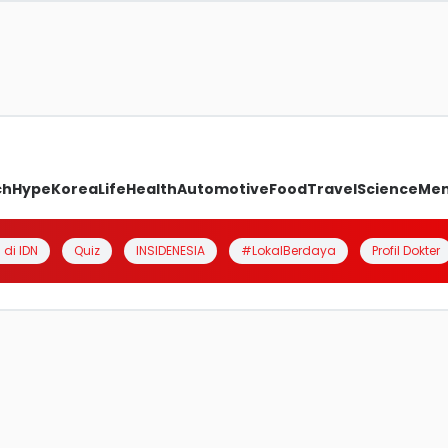
ch
Hype
Korea
Life
Health
Automotive
Food
Travel
Science
Me
 di IDN
Quiz
INSIDENESIA
#LokalBerdaya
Profil Dokter