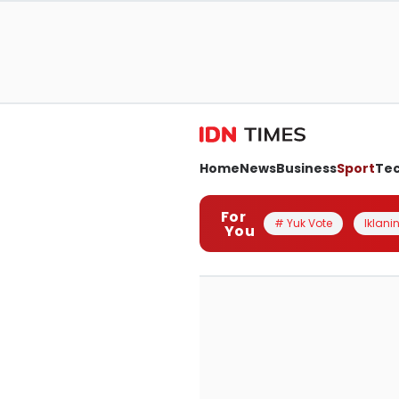
Home
News
Business
Sport
Te
For
# Yuk Vote
Iklanin
You