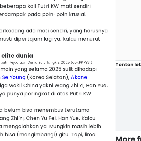
eberapa kali Putri KW mati sendiri
erdampak pada poin-poin krusial.
. Terkadang ada mati sendiri, yang harusnya
 musti dipertajam lagi ya, kalau menurut
 elite dunia
putri Kejuaraan Dunia Bulu Tangkis 2025 (dok.PP PBSI)
Tonton leb
main yang selama 2025 sulit dihadapi
 Se Young
(Korea Selatan),
Akane
ga wakil China yakni Wang Zhi Yi, Han Yue,
ya punya peringkat di atas Putri KW.
dia belum bisa menembus terutama
g Zhi Yi, Chen Yu Fei, Han Yue. Kalau
isa mengalahkan ya. Mungkin masih lebih
h bisa (mengimbangi) gitu. Tapi, lima
More 