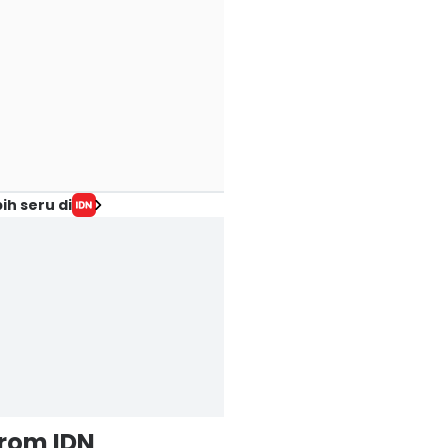
ih seru di
from IDN