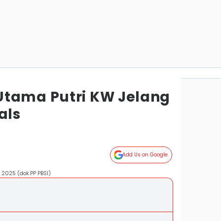
Utama Putri KW Jelang
als
Add Us on Google
 2025 (dok.PP PBSI)