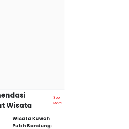
endasi
See
t Wisata
More
Wisata Kawah
Putih Bandung: