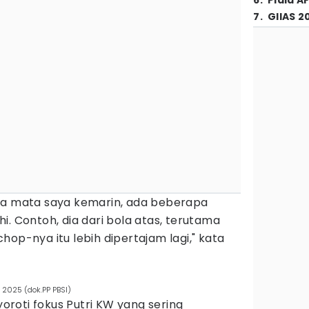
6
.
Piala A
7
.
GIIAS 2
ca mata saya kemarin, ada beberapa
i. Contoh, dia dari bola atas, terutama
hop-nya itu lebih dipertajam lagi," kata
 2025 (dok.PP PBSI)
roti fokus Putri KW yang sering