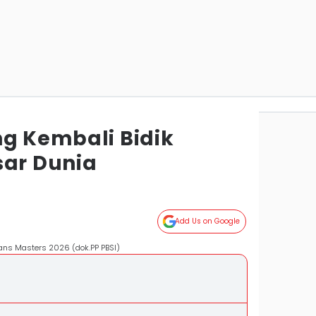
ng Kembali Bidik
sar Dunia
Add Us on Google
eans Masters 2026 (dok.PP PBSI)