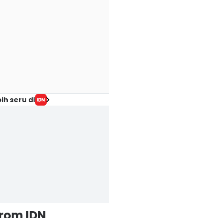
ih seru di
from IDN