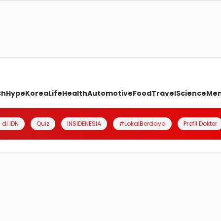
ch
Hype
Korea
Life
Health
Automotive
Food
Travel
Science
Me
 di IDN
Quiz
INSIDENESIA
#LokalBerdaya
Profil Dokter