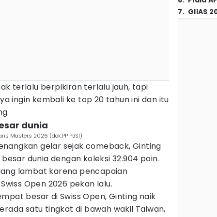
6
.
Piala A
7
.
GIIAS 2
terlalu berpikiran terlalu jauh, tapi
ya ingin kembali ke top 20 tahun ini dan itu
ng.
esar dunia
eans Masters 2026 (dok.PP PBSI)
enangkan gelar sejak comeback, Ginting
 besar dunia dengan koleksi 32.904 poin.
lang lambat karena pencapaian
 Swiss Open 2026 pekan lalu.
mpat besar di Swiss Open, Ginting naik
erada satu tingkat di bawah wakil Taiwan,