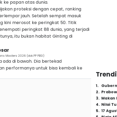
k ke papan atas dunia.
jakan proteksi dengan cepat, ranking
 terlempar jauh. Setelah sempat masuk
g kini merosot ke peringkat 50. Titik
nempati peringkat 88 dunia, yang terjadi
nya, itu bukan habitat Ginting di
esar
eans Masters 2026 (dok.PP PBSI)
 ada di bawah. Dia bertekad
dan performanya untuk bisa kembali ke
Trendi
1
.
Gubern
2
.
Prabow
3
.
Makan B
4
.
Nilai T
5
.
17 Agus