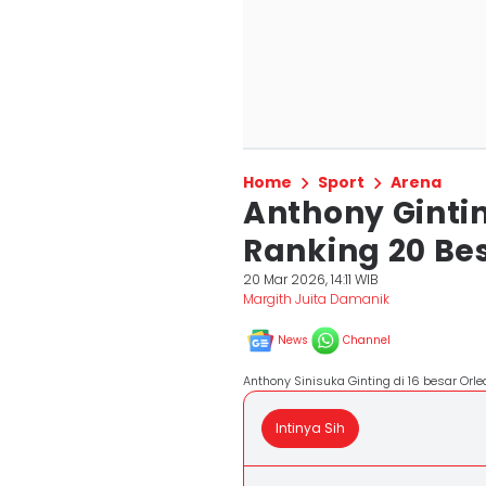
Home
Sport
Arena
Anthony Ginti
Ranking 20 Be
20 Mar 2026, 14:11 WIB
Margith Juita Damanik
News
Channel
Anthony Sinisuka Ginting di 16 besar Orl
Intinya Sih