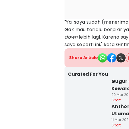
"Ya, saya sudah (menerima). 
Gak mau terlalu berpikir
down
lebih lagi. Karena s
saya seperti ini," kata Ginti
Share Article
Curated For You
Gugur 
Kewala
20 Mar 202
Sport
Anthon
Utama 
11 Mar 202
Sport