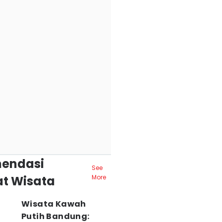
endasi
See
t Wisata
More
Wisata Kawah
Putih Bandung: