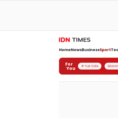
Home
News
Business
Sport
Te
For
# Yuk Vote
Iklanin
You