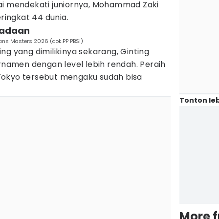
ai mendekati juniornya, Mohammad Zaki
eringkat 44 dunia.
eadaan
eans Masters 2026 (dok.PP PBSI)
ng yang dimilikinya sekarang, Ginting
urnamen dengan level lebih rendah. Peraih
Tokyo tersebut mengaku sudah bisa
Tonton leb
More 