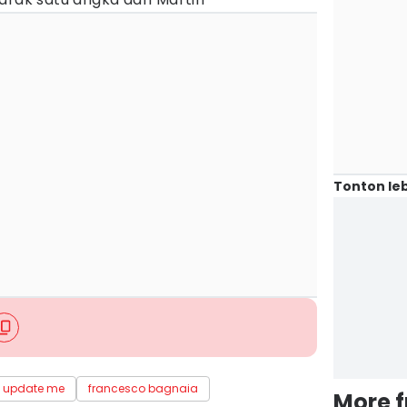
Tonton leb
update me
francesco bagnaia
More 