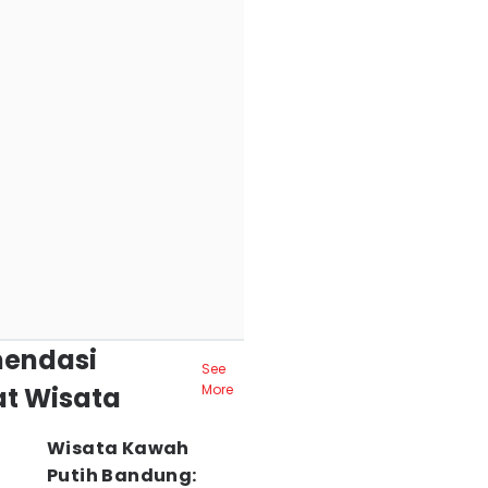
endasi
See
t Wisata
More
Wisata Kawah
Putih Bandung: