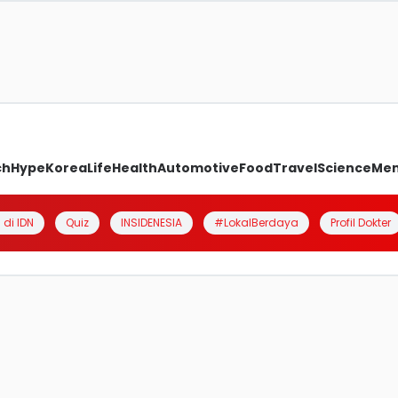
ch
Hype
Korea
Life
Health
Automotive
Food
Travel
Science
Me
 di IDN
Quiz
INSIDENESIA
#LokalBerdaya
Profil Dokter