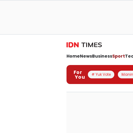
Home
News
Business
Sport
Te
For
# Yuk Vote
Iklanin
You