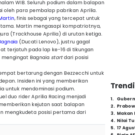
malam WIB. Seluruh podium dalam balapan
asai oleh para pembalap pabrikan Aprilia.
Martin
, finis sebagai yang tercepat untuk
ama. Martin mengasapi kompatriotnya,
ra (Trackhouse Aprilia) di urutan ketiga.
Bagnaia
(Ducati Lenovo), justru gagal
t terjatuh pada lap ke-16 di tikungan
t, mengingat Bagnaia
start
dari posisi
sempat bertarung dengan Bezzecchi untuk
epan. Insiden ini yang memberikan
Trendi
ia untuk mendominasi podium.
uel duo rider Aprilia Racing menjadi
1
.
Gubern
 memberikan kejutan saat balapan
2
.
Prabow
an mengkudeta posisi pertama dari
3
.
Makan B
4
.
Nilai T
5
.
17 Agus