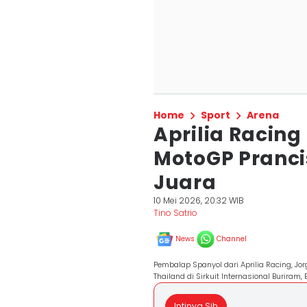
Home
Sport
Arena
Aprilia Racin
MotoGP Prancis
Juara
10 Mei 2026, 20:32 WIB
Tino Satrio
News
Channel
Pembalap Spanyol dari Aprilia Racing, J
Thailand di Sirkuit Internasional Buriram
Intinya Sih