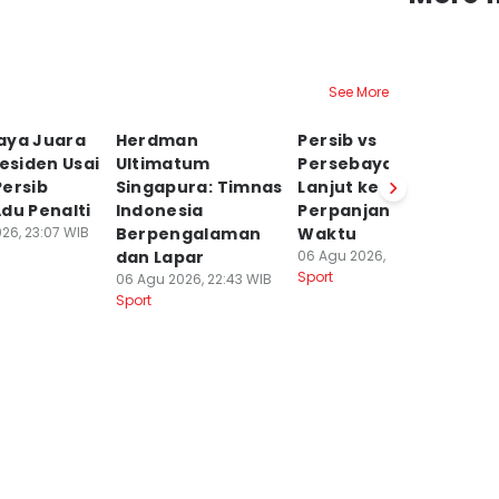
See More
aya Juara
Herdman
Persib vs
Vi
residen Usai
Ultimatum
Persebaya Alot,
P
Persib
Singapura: Timnas
Lanjut ke
Ko
du Penalti
Indonesia
Perpanjangan
Ef
26, 23:07 WIB
Berpengalaman
Waktu
M
dan Lapar
06 Agu 2026, 22:08 WIB
06
Sport
Sp
06 Agu 2026, 22:43 WIB
Sport