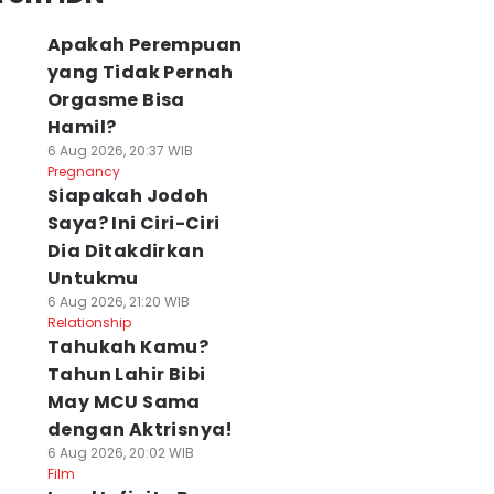
Apakah Perempuan
yang Tidak Pernah
Orgasme Bisa
Hamil?
nicius Segera
Final Piala
Piala Dunia 2026
6 Aug 2026, 20:37 WIB
erpanjang
Presiden 2026:
Sukses, Kanada
Pregnancy
ntrak di Madrid,
Persebaya dan
Investasi Rp12
Siapakah Jodoh
ek Gaji dan
Persib Berbalas
Triliun di Olahra
Saya? Ini Ciri-Ciri
ourinho?
Gol
06 Agu 2026, 21:06 WI
Dia Ditakdirkan
Sport
 Agu 2026, 21:41 WIB
06 Agu 2026, 21:25 WIB
ort
Sport
Untukmu
6 Aug 2026, 21:20 WIB
Relationship
Tahukah Kamu?
Tahun Lahir Bibi
May MCU Sama
dengan Aktrisnya!
6 Aug 2026, 20:02 WIB
Film