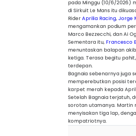
pada Minggu (10/6/2026) 
di Sirkuit Le Mans itu diku
Rider
Aprilia Racing
,
Jorge 
mengamankan podium pert
Marco Bezzecchi, dan Ai Ogu
Sementara itu,
Francesco 
menuntaskan balapan akiba
ketiga. Terasa begitu pahi
terdepan.
Bagnaia sebenarnya juga 
memperebutkan posisi terd
karpet merah kepada April
Setelah Bagnaia terjatuh, d
sorotan utamanya. Martin
menyisakan tiga lap, deng
kompatriotnya.