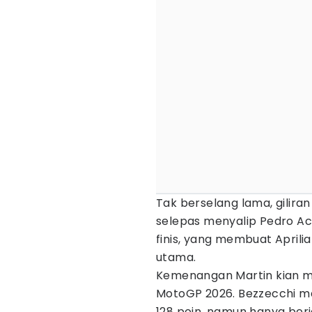
Tak berselang lama, gilira
selepas menyalip Pedro Aco
finis, yang membuat April
utama.
Kemenangan Martin kian 
MotoGP 2026. Bezzecchi m
128 poin, namun hanya berj