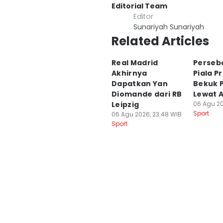
Editorial Team
Editor
Sunariyah Sunariyah
Related Articles
Real Madrid
Perseb
Akhirnya
Piala P
Dapatkan Yan
Bekuk 
Diomande dari RB
Lewat A
Leipzig
06 Agu 20
Sport
06 Agu 2026, 23:48 WIB
Sport