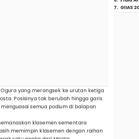
6
.
Piala A
7
.
GIIAS 2
n Ogura yang merangsek ke urutan ketiga
sta. Posisinya tak berubah hingga garis
ia menguasai semua podium di balapan
memanaskan klasemen sementara
asih memimpin klasemen dengan raihan
arak satu angka dari Martin