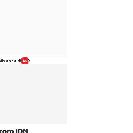
ih seru di
from IDN