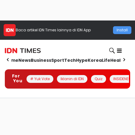
Baca artikel
IDN Times
lainnya di IDN App
Install
Home
News
Business
Sport
Tech
Hype
Korea
Life
Health
Aut
For
# Yuk Vote
Iklanin di IDN
Quiz
INSIDENESIA
You