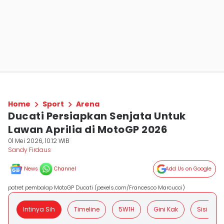
Home
Sport
Arena
Ducati Persiapkan Senjata Untuk
Lawan Aprilia di MotoGP 2026
01 Mei 2026, 10:12 WIB
Sandy Firdaus
News
Channel
Add Us on Google
potret pembalap MotoGP Ducati (pexels.com/Francesco Marcucci)
Intinya Sih
Timeline
5W1H
Gini Kak
Sisi Posit