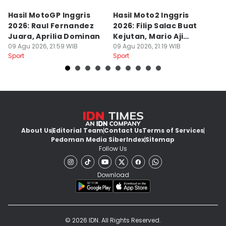
Hasil MotoGP Inggris
Hasil Moto2 Inggris
K
2026: Raul Fernandez
2026: Filip Salac Buat
C
Juara, Aprilia Dominan
Kejutan, Mario Aji
P
09 Agu 2026, 21:59 WIB
Tercecer
09 Agu 2026, 21:19 WIB
N
09
Sport
Sport
Sp
About Us
Editorial Team
Contact Us
Terms of Services
Pedoman Media Siber
Index
Sitemap
Follow Us
Download
© 2026 IDN. All Rights Reserved.