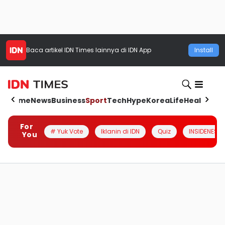
Baca artikel
IDN Times
lainnya di IDN App
Install
Home
News
Business
Sport
Tech
Hype
Korea
Life
Health
Aut
For
# Yuk Vote
Iklanin di IDN
Quiz
INSIDENESIA
You