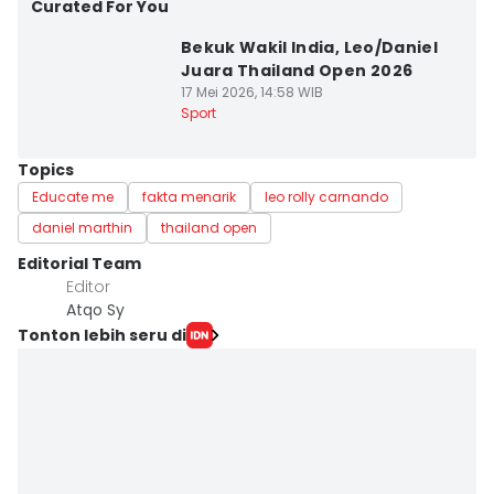
Curated For You
Bekuk Wakil India, Leo/Daniel
Juara Thailand Open 2026
17 Mei 2026, 14:58 WIB
Sport
Topics
Educate me
fakta menarik
leo rolly carnando
daniel marthin
thailand open
Editorial Team
Editor
Atqo Sy
Tonton lebih seru di