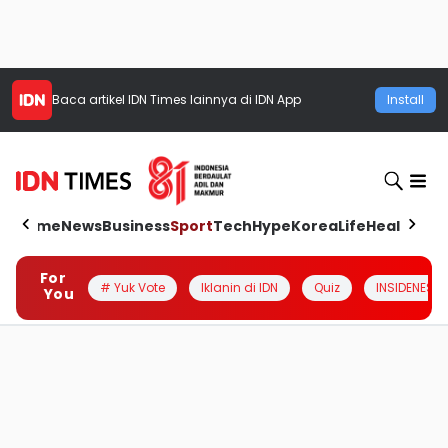
Baca artikel
IDN Times
lainnya di IDN App
Install
Home
News
Business
Sport
Tech
Hype
Korea
Life
Health
Aut
For
# Yuk Vote
Iklanin di IDN
Quiz
INSIDENESIA
You