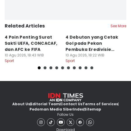
Related Articles
See More
4 Poin Penting Surat
4 Debutan yang Cetak
7
Sakti UEFA, CONCACAF,
Gol pada Pekan
Pi
dan AFC ke FIFA
Pembuka Eredivisie
S
10 Agu 2026, 18:43 WIB
2026/2027
10 Agu 2026, 18:22 WIB
10
Sport
Sport
Sp
About Us
Editorial Team
Contact Us
Terms of Services
Pedoman Media Siber
Index
Sitemap
Follow Us
Download