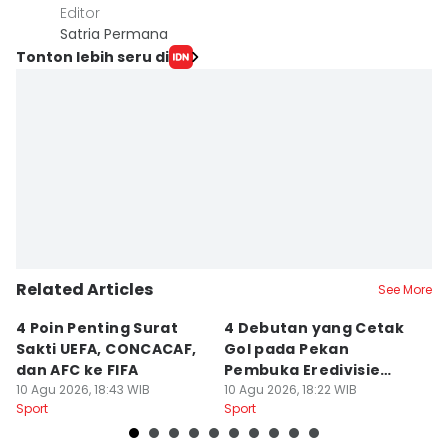
Editor
Satria Permana
Tonton lebih seru di
Related Articles
See More
4 Poin Penting Surat
4 Debutan yang Cetak
7
Sakti UEFA, CONCACAF,
Gol pada Pekan
Pi
dan AFC ke FIFA
Pembuka Eredivisie
S
10 Agu 2026, 18:43 WIB
2026/2027
10 Agu 2026, 18:22 WIB
10
Sport
Sport
Sp