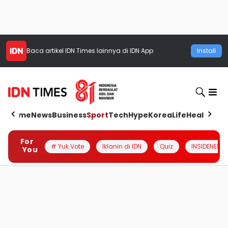
Baca artikel
IDN Times
lainnya di IDN App
Install
Home
News
Business
Sport
Tech
Hype
Korea
Life
Health
Aut
For
# Yuk Vote
Iklanin di IDN
Quiz
INSIDENESIA
You