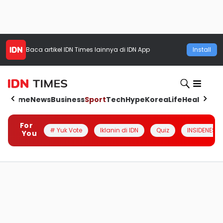
Baca artikel
IDN Times
lainnya di IDN App
Install
Home
News
Business
Sport
Tech
Hype
Korea
Life
Health
Aut
For
# Yuk Vote
Iklanin di IDN
Quiz
INSIDENESIA
You