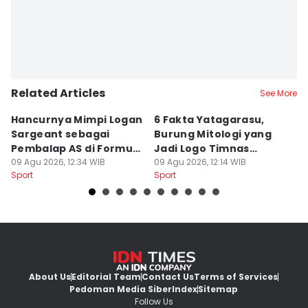
Related Articles
See More
Hancurnya Mimpi Logan
6 Fakta Yatagarasu,
5 
Sargeant sebagai
Burung Mitologi yang
D
Pembalap AS di Formula
Jadi Logo Timnas
s
1
09 Agu 2026, 12:34 WIB
Jepang
09 Agu 2026, 12:14 WIB
P
09
Sport
Sport
Sp
About Us
Editorial Team
Contact Us
Terms of Services
Pedoman Media Siber
Index
Sitemap
Follow Us