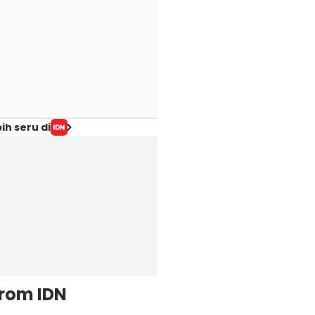
ih seru di
from IDN