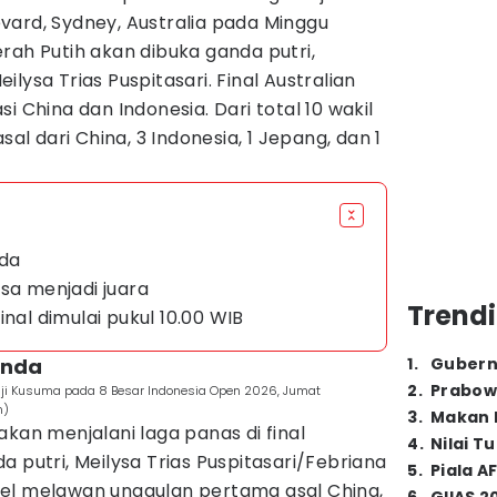
vard, Sydney, Australia pada Minggu
rah Putih akan dibuka ganda putri,
lysa Trias Puspitasari. Final Australian
i China dan Indonesia. Dari total 10 wakil
sal dari China, 3 Indonesia, 1 Jepang, dan 1
nda
sa menjadi juara
Trendi
inal dimulai pukul 10.00 WIB
anda
1
.
Gubern
2
.
Prabow
puji Kusuma pada 8 Besar Indonesia Open 2026, Jumat
m)
3
.
Makan B
akan menjalani laga panas di final
4
.
Nilai T
a putri, Meilysa Trias Puspitasari/Febriana
5
.
Piala A
el melawan unggulan pertama asal China,