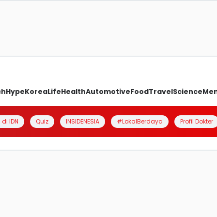
ch
Hype
Korea
Life
Health
Automotive
Food
Travel
Science
Me
 di IDN
Quiz
INSIDENESIA
#LokalBerdaya
Profil Dokter