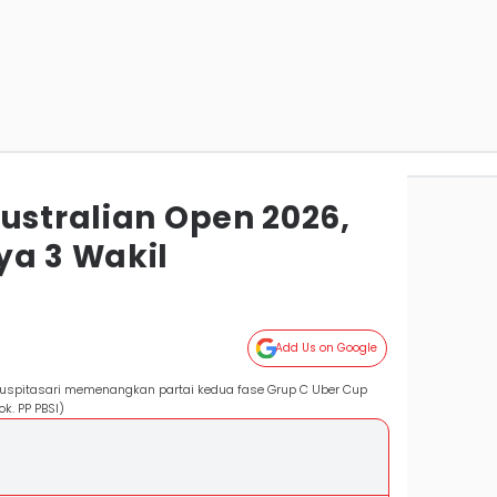
ustralian Open 2026,
ya 3 Wakil
Add Us on Google
Puspitasari memenangkan partai kedua fase Grup C Uber Cup
k. PP PBSI)