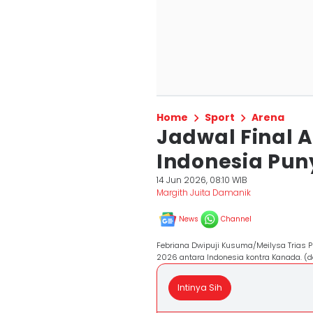
Home
Sport
Arena
Jadwal Final A
Indonesia Pun
14 Jun 2026, 08:10 WIB
Margith Juita Damanik
News
Channel
Febriana Dwipuji Kusuma/Meilysa Trias 
2026 antara Indonesia kontra Kanada. (do
Intinya Sih