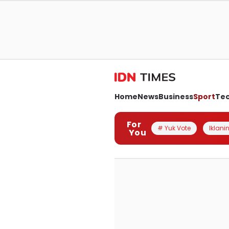
Home
News
Business
Sport
Te
For
# Yuk Vote
Iklanin
You