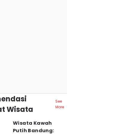
endasi
See
t Wisata
More
Wisata Kawah
Putih Bandung: