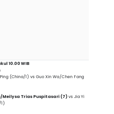
ukul 10.00 WIB
n
ing (China/1) vs Guo Xin Wa/Chen Fang
Meilysa Trias Puspitasari (7)
vs Jia Yi
/1)