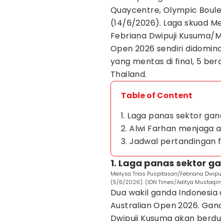
Quaycentre, Olympic Boule
(14/6/2026). Laga skuad Me
Febriana Dwipuji Kusuma/Mei
Open 2026 sendiri didominas
yang mentas di final, 5 bera
Thailand.
Table of Content
1. Laga panas sektor ga
2. Alwi Farhan menjaga a
3. Jadwal pertandingan f
1. Laga panas sektor g
Meilysa Trias Puspitasari/Febriana Dwi
(5/6/2026). (IDN Times/Aditya Mustaqi
Dua wakil ganda Indonesia 
Australian Open 2026. Gand
Dwipuji Kusuma akan berdu