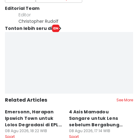
Editorial Team
Editor
Christopher Rudolf
Tonton lebih seru di
Related Articles
See More
Emersonn, Harapan
4 Asis Mamadou
A
Ipswich Town untuk
Sangare untuk Lens
B
Lolos Degradasi di EPL
sebelum Bergabung
P
2026/2027
08 Agu 2026, 18:22 WIB
dengan Brentford
08 Agu 2026, 17:14 WIB
08
Sport
Sport
Sp