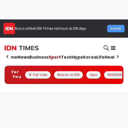
Baca artikel
IDN Times
lainnya di IDN App
Install
Home
News
Business
Sport
Tech
Hype
Korea
Life
Health
Aut
For
# Yuk Vote
Iklanin di IDN
Quiz
INSIDENESIA
You