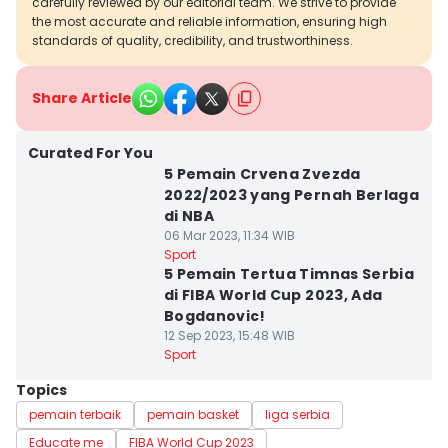
carefully reviewed by our editorial team. We strive to provide
the most accurate and reliable information, ensuring high
standards of quality, credibility, and trustworthiness.
Share Article
Curated For You
5 Pemain Crvena Zvezda
2022/2023 yang Pernah Berlaga
di NBA
06 Mar 2023, 11:34 WIB
Sport
5 Pemain Tertua Timnas Serbia
di FIBA World Cup 2023, Ada
Bogdanovic!
12 Sep 2023, 15:48 WIB
Sport
Topics
pemain terbaik
pemain basket
liga serbia
Educate me
FIBA World Cup 2023