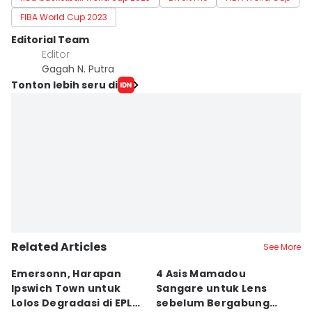
FIBA World Cup 2023
Editorial Team
Editor
Gagah N. Putra
Tonton lebih seru di
Related Articles
See More
Emersonn, Harapan
4 Asis Mamadou
A
Ipswich Town untuk
Sangare untuk Lens
B
Lolos Degradasi di EPL
sebelum Bergabung
P