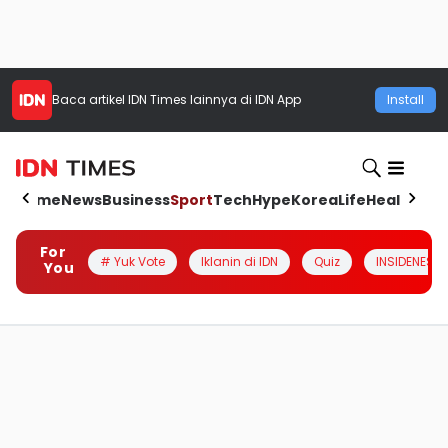
Baca artikel
IDN Times
lainnya di IDN App
Install
Home
News
Business
Sport
Tech
Hype
Korea
Life
Health
Aut
For
# Yuk Vote
Iklanin di IDN
Quiz
INSIDENESIA
You