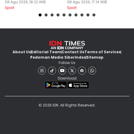
2026/2027
08 Agu 2026, 18:22 WIB
dengan Brentford
08 Agu 2026, 17:14 WIB
08
Sport
Sport
Sp
About Us
Editorial Team
Contact Us
Terms of Services
Pedoman Media Siber
Index
Sitemap
Follow Us
Download
© 2026 IDN. All Rights Reserved.