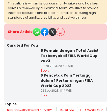
This article is written by our community writers and has been
carefully reviewed by our editorial team. We strive to provide
the most accurate and reliable information, ensuring high
standards of quality, credibility, and trustworthiness.
Share Article
Curated For You
5 Pemain dengan Total Assist
Terbanyak di FIBA World Cup
2023
01 Okt 2023, 20:48 WIB
Sport
5 Pencetak Poin Tertinggi
dalam 1 Pertandingan FIBA
World Cup 2023
22 Sep 2023, 11:14 WIB
Sport
Topics
fiba basketball world cup 2023
Divert me
FIBA World Cup