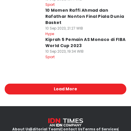
Sport
10 Momen Raffi Ahmad dan
Rafathar Nonton Final Piala Dunia
Basket
10 Sep 2023, 21:27 WIB
Hype
Kiprah 5 Pemain AS Monaco di FIBA
World Cup 2023
10 Sep 2023, 19:34 WIB
Sport
Load More
About Us
Editorial Team
Contact Us
Terms of Services