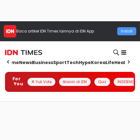
Baca artikel
IDN Times
lainnya di IDN App
Install
Home
News
Business
Sport
Tech
Hype
Korea
Life
Health
Aut
For
# Yuk Vote
Iklanin di IDN
Quiz
INSIDENESIA
You