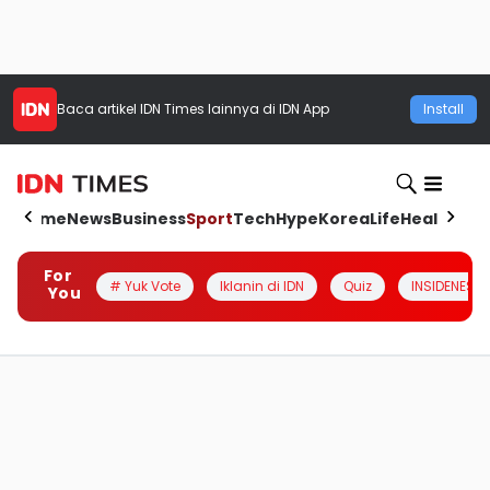
Baca artikel
IDN Times
lainnya di IDN App
Install
Home
News
Business
Sport
Tech
Hype
Korea
Life
Health
Aut
For
# Yuk Vote
Iklanin di IDN
Quiz
INSIDENESIA
You