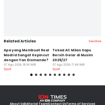
Related Articles
See More
Apa yang Membuat Real
Tekad AC Milan Sapu
T
Madrid Sangat Kepincut
Bersih Gelar di Musim
Pi
dengan Yan Diomande?
2026/27
B
07 Agu 2026, 18:34 WIB
07 Agu 2026, 17:48 WIB
T
07
Sport
Sport
Sp
About Us
Editorial Team
Contact Us
Terms of Services