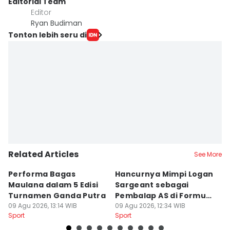
Editorial Team
Editor
Ryan Budiman
Tonton lebih seru di
Related Articles
See More
Performa Bagas
Hancurnya Mimpi Logan
6
Maulana dalam 5 Edisi
Sargeant sebagai
B
Turnamen Ganda Putra
Pembalap AS di Formula
J
09 Agu 2026, 13:14 WIB
1
09 Agu 2026, 12:34 WIB
J
09
Sport
Sport
Sp