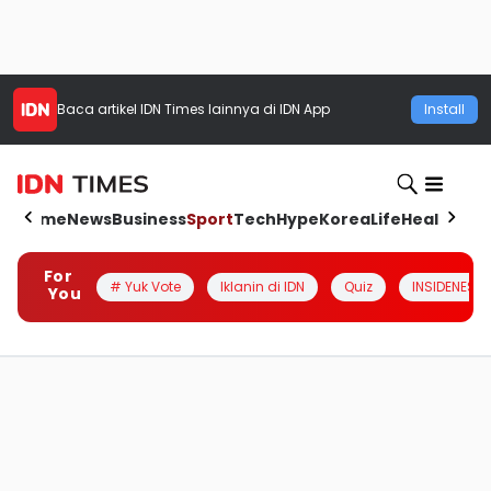
Baca artikel
IDN Times
lainnya di IDN App
Install
Home
News
Business
Sport
Tech
Hype
Korea
Life
Health
Aut
For
# Yuk Vote
Iklanin di IDN
Quiz
INSIDENESIA
You