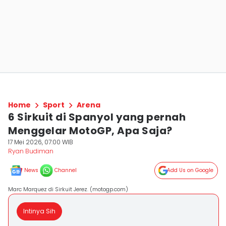
Home
Sport
Arena
6 Sirkuit di Spanyol yang pernah
Menggelar MotoGP, Apa Saja?
17 Mei 2026, 07:00 WIB
Ryan Budiman
News
Channel
Add Us on Google
Marc Marquez di Sirkuit Jerez. (motogp.com)
Intinya Sih