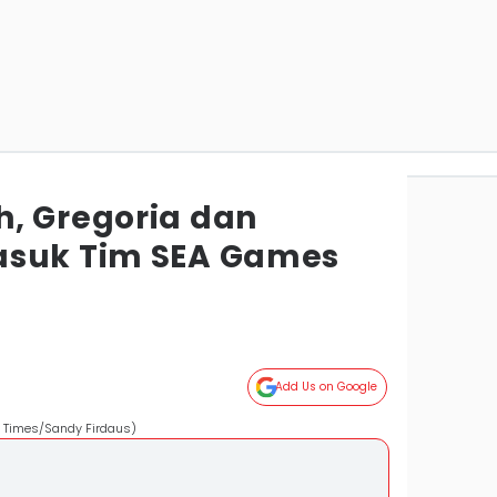
, Gregoria dan
asuk Tim SEA Games
Add Us on Google
N Times/Sandy Firdaus)