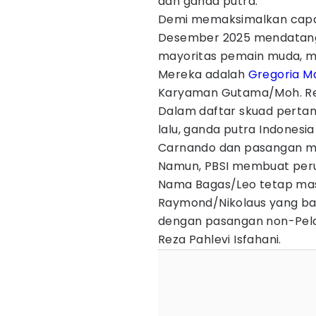
dan ganda putra.
Demi memaksimalkan capai
Desember 2025 mendatang
mayoritas pemain muda, m
Mereka adalah
Gregoria Ma
Karyaman Gutama/Moh. Reza
Dalam daftar skuad pertama
lalu, ganda putra Indonesi
Carnando dan pasangan mu
Namun, PBSI membuat per
Nama Bagas/Leo tetap mas
Raymond/Nikolaus yang bar
dengan pasangan non-Pel
Reza Pahlevi Isfahani.