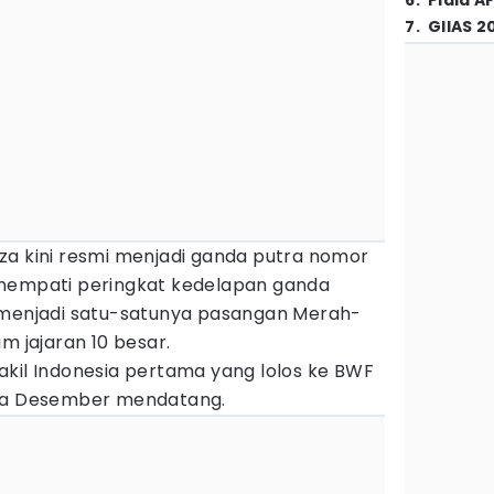
6
.
Piala A
7
.
GIIAS 2
za kini resmi menjadi ganda putra nomor
enempati peringkat kedelapan ganda
 menjadi satu-satunya pasangan Merah-
m jajaran 10 besar.
akil Indonesia pertama yang lolos ke BWF
ada Desember mendatang.