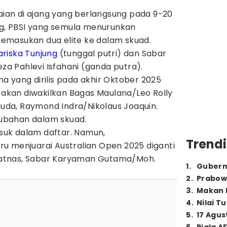
an di ajang yang berlangsung pada 9-20
, PBSI yang semula menurunkan
emasukan dua elite ke dalam skuad.
riska Tunjung
(tunggal putri) dan Sabar
 Pahlevi Isfahani (ganda putra).
 yang dirilis pada akhir Oktober 2025
a akan diwakilkan Bagas Maulana/Leo Rolly
da, Raymond Indra/Nikolaus Joaquin.
ubahan dalam skuad.
uk dalam daftar. Namun,
Trendi
u menjuarai Australian Open 2025 diganti
atnas, Sabar Karyaman Gutama/Moh.
1
.
Gubern
2
.
Prabow
3
.
Makan B
4
.
Nilai T
5
.
17 Agus