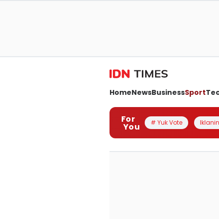
Home
News
Business
Sport
Te
For
# Yuk Vote
Iklanin
You