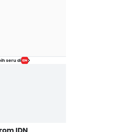
ih seru di
from IDN