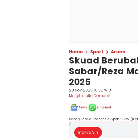
Home
Sport
Arena
Skuad Berubah
Sabar/Reza M
2025
28 Nov 2025, 18:55 WIB
Margith Juita Damanik
News
Channel
Sabar/Reza di Indonesia Open 2025. (ID
Intinya Sih