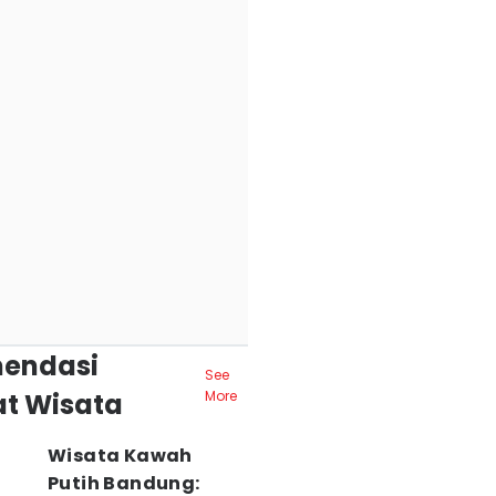
endasi
See
t Wisata
More
Wisata Kawah
Putih Bandung: