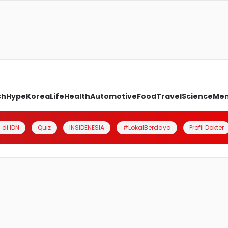
ch
Hype
Korea
Life
Health
Automotive
Food
Travel
Science
Me
 di IDN
Quiz
INSIDENESIA
#LokalBerdaya
Profil Dokter