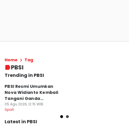
Home
Tag
PBSI
Trending in PBSI
PBSI Resmi Umumkan
Pe
Nova Widianto Kembali
K
Tangani Ganda
A
Campuran Pelatnas
05 Agu 2026, 12:15 WIB
Fa
06
Sport
Sp
Latest in PBSI