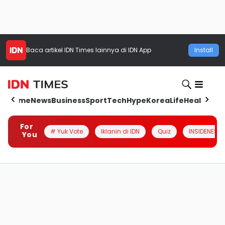
Baca artikel
IDN Times
lainnya di IDN App
Install
Home
News
Business
Sport
Tech
Hype
Korea
Life
Health
Aut
For
# Yuk Vote
Iklanin di IDN
Quiz
INSIDENESIA
You