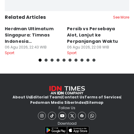
Related Articles
See More
Herdman Ultimatum
Persib vs Persebaya
V
Singapura: Timnas
Alot, Lanjut ke
P
Indonesia
Perpanjangan Waktu
M
Berpengalaman dan
06 Agu 2026, 22:43 WIB
06 Agu 2026, 22:08 WIB
M
06
Sport
Sport
Sp
Lapar
About Us
Editorial Team
Contact Us
Terms of Services
Pedoman Media Siber
Index
Sitemap
Follow Us
Download