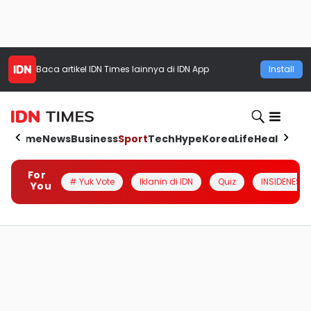
Baca artikel
IDN Times
lainnya di IDN App
Install
Home
News
Business
Sport
Tech
Hype
Korea
Life
Health
Aut
For
# Yuk Vote
Iklanin di IDN
Quiz
INSIDENESIA
You