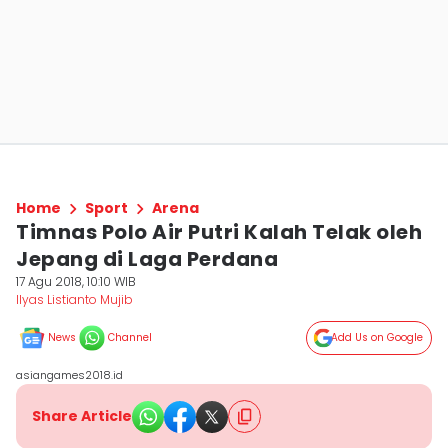
Home
Sport
Arena
Timnas Polo Air Putri Kalah Telak oleh
Jepang di Laga Perdana
17 Agu 2018, 10:10 WIB
Ilyas Listianto Mujib
News
Channel
Add Us on Google
asiangames2018.id
Share Article