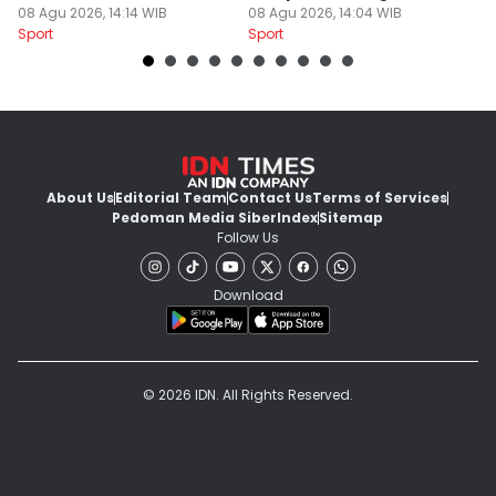
08 Agu 2026, 14:14 WIB
08 Agu 2026, 14:04 WIB
P
08
Sport
Sport
Sp
About Us
Editorial Team
Contact Us
Terms of Services
Pedoman Media Siber
Index
Sitemap
Follow Us
Download
© 2026 IDN. All Rights Reserved.