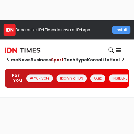
Baca artikel
IDN Times
lainnya di IDN App
Install
Home
News
Business
Sport
Tech
Hype
Korea
Life
Health
Aut
For
# Yuk Vote
Iklanin di IDN
Quiz
INSIDENESIA
You