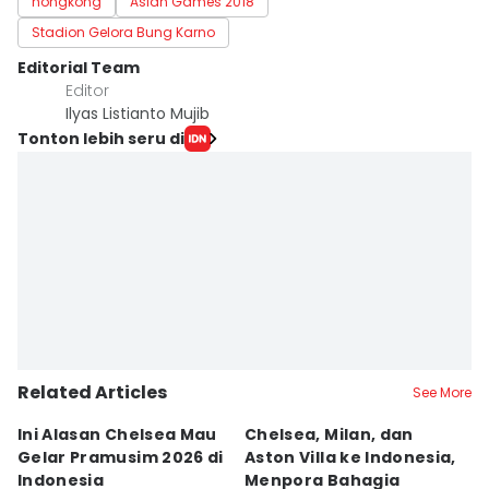
hongkong
Asian Games 2018
Stadion Gelora Bung Karno
Editorial Team
Editor
Ilyas Listianto Mujib
Tonton lebih seru di
Related Articles
See More
Ini Alasan Chelsea Mau
Chelsea, Milan, dan
6
Gelar Pramusim 2026 di
Aston Villa ke Indonesia,
K
Indonesia
Menpora Bahagia
y