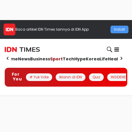
Baca artikel
IDN Times
lainnya di IDN App
Install
Home
News
Business
Sport
Tech
Hype
Korea
Life
Health
Aut
For
# Yuk Vote
Iklanin di IDN
Quiz
INSIDENESIA
You