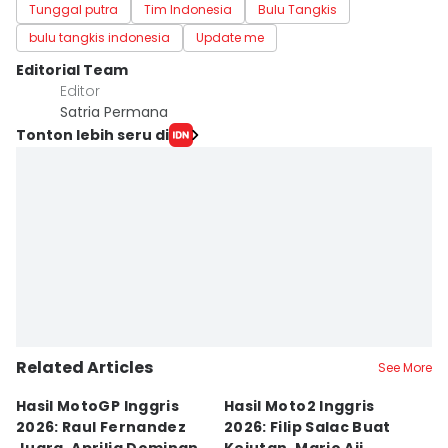
Tunggal putra
Tim Indonesia
Bulu Tangkis
bulu tangkis indonesia
Update me
Editorial Team
Editor
Satria Permana
Tonton lebih seru di
Related Articles
See More
Hasil MotoGP Inggris
Hasil Moto2 Inggris
K
2026: Raul Fernandez
2026: Filip Salac Buat
C