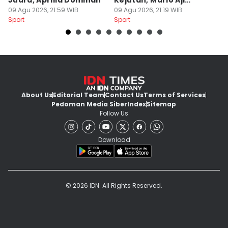
Juara, Aprilia Dominan
Kejutan, Mario Aji
P
09 Agu 2026, 21:59 WIB
Tercecer
09 Agu 2026, 21:19 WIB
N
09
Sport
Sport
Sp
About Us
Editorial Team
Contact Us
Terms of Services
Pedoman Media Siber
Index
Sitemap
Follow Us
Download
© 2026 IDN. All Rights Reserved.