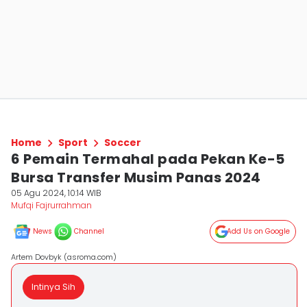
Home
Sport
Soccer
6 Pemain Termahal pada Pekan Ke-5
Bursa Transfer Musim Panas 2024
05 Agu 2024, 10:14 WIB
Mufqi Fajrurrahman
News
Channel
Add Us on Google
Artem Dovbyk (asroma.com)
Intinya Sih