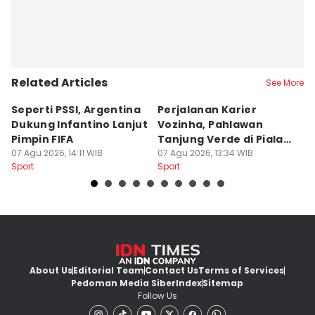
Related Articles
See More
Seperti PSSI, Argentina
Perjalanan Karier
C
Dukung Infantino Lanjut
Vozinha, Pahlawan
R
Pimpin FIFA
Tanjung Verde di Piala
M
07 Agu 2026, 14:11 WIB
Dunia 2026
07 Agu 2026, 13:34 WIB
C
07
Sport
Sport
Sp
About Us
Editorial Team
Contact Us
Terms of Services
Pedoman Media Siber
Index
Sitemap
Follow Us