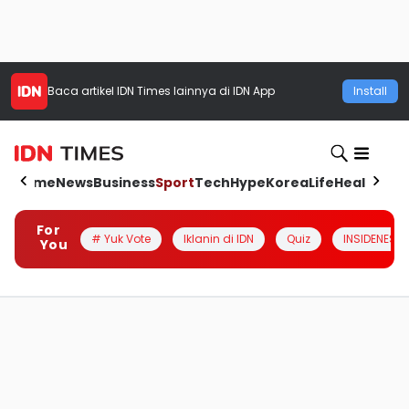
Baca artikel
IDN Times
lainnya di IDN App
Install
Home
News
Business
Sport
Tech
Hype
Korea
Life
Health
Aut
For
# Yuk Vote
Iklanin di IDN
Quiz
INSIDENESIA
You