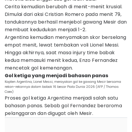
Cerita kemudian berubah di menit-menit krusial.
Dimulai dari aksi Cristian Romero pada menit 79,
tandukannya berhasil menjebol gawang Mesir dan
membuat kedudukan menjadi 1-2.
Argentina kemudian menyamakan skor berselang
empat menit, lewat tembakan voli Lionel Messi.
Hingga akhirnya, saat masa injury time babak
kedua memasuki menit kedua, Enzo Fernandez
mencetak gol kemenangan.
Gol ketiga yang menjadi bahasan panas
Kapten Argentina, Lionel Messi, merayakan gol ke gawang Mesir bersama
rekan-rekannya dalam babak 16 besar Piala Dunia 2026 (AFP / Thomas
Coex)
Proses gol ketiga Argentina menjadi salah satu
bahasan panas. Sebab gol Fernandez beraroma
pelanggaran dan digugat oleh Mesir.