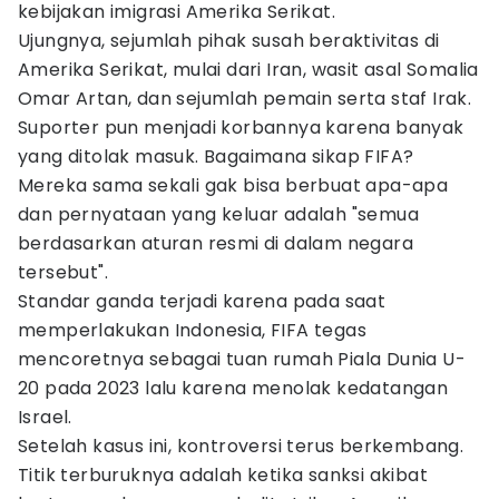
kebijakan imigrasi Amerika Serikat.
Ujungnya, sejumlah pihak susah beraktivitas di
Amerika Serikat, mulai dari Iran, wasit asal Somalia
Omar Artan, dan sejumlah pemain serta staf Irak.
Suporter pun menjadi korbannya karena banyak
yang ditolak masuk. Bagaimana sikap FIFA?
Mereka sama sekali gak bisa berbuat apa-apa
dan pernyataan yang keluar adalah "semua
berdasarkan aturan resmi di dalam negara
tersebut".
Standar ganda terjadi karena pada saat
memperlakukan Indonesia, FIFA tegas
mencoretnya sebagai tuan rumah Piala Dunia U-
20 pada 2023 lalu karena menolak kedatangan
Israel.
Setelah kasus ini, kontroversi terus berkembang.
Titik terburuknya adalah ketika sanksi akibat