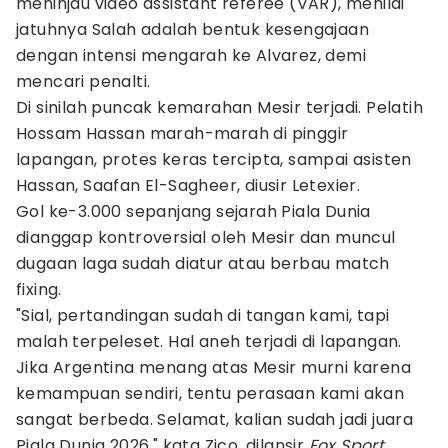
meninjau video assistant referee (VAR), menilai
jatuhnya Salah adalah bentuk kesengajaan
dengan intensi mengarah ke Alvarez, demi
mencari penalti.
Di sinilah puncak kemarahan Mesir terjadi. Pelatih
Hossam Hassan marah-marah di pinggir
lapangan, protes keras tercipta, sampai asisten
Hassan, Saafan El-Sagheer, diusir Letexier.
Gol ke-3.000 sepanjang sejarah Piala Dunia
dianggap kontroversial oleh Mesir dan muncul
dugaan laga sudah diatur atau berbau match
fixing.
"Sial, pertandingan sudah di tangan kami, tapi
malah terpeleset. Hal aneh terjadi di lapangan.
Jika Argentina menang atas Mesir murni karena
kemampuan sendiri, tentu perasaan kami akan
sangat berbeda. Selamat, kalian sudah jadi juara
Piala Dunia 2026," kata Zico, dilansir
Fox Sport
.