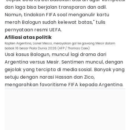
dan laga bisa berjalan transparan dan adil.
Namun, tindakan FIFA soal menganulir kartu
merah Balogun sudah kelewat batas," tulis
pernyataan resmi UEFA.
Afiliasi atas politik
Kapten Argentina, Lionel Messi, merayakan gol ke gawang Mesir dalam
babak 16 besar Piala Dunia 2026 (AFP / Thomas Coex)
Usai kasus Balogun, muncul lagi drama dari
Argentina versus Mesir. Sentimen muncul, dengan
gejolak yang tercipta di media sosial. Banyak yang
setuju dengan narasi Hassan dan Zico,
mengarahkan favoritisme FIFA kepada Argentina.