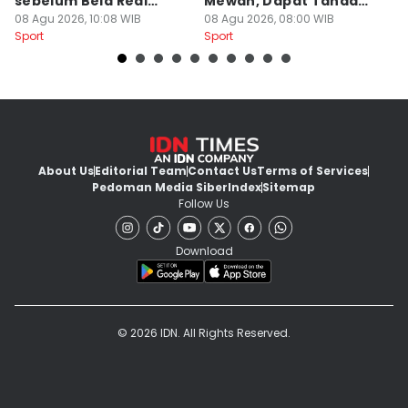
sebelum Bela Real
Mewah, Dapat Tanda
H
Madrid
08 Agu 2026, 10:08 WIB
Tangan Alonso
08 Agu 2026, 08:00 WIB
08
Sport
Sport
Sp
About Us
Editorial Team
Contact Us
Terms of Services
Pedoman Media Siber
Index
Sitemap
Follow Us
Download
© 2026 IDN. All Rights Reserved.