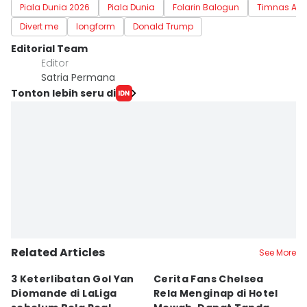
Piala Dunia 2026
Piala Dunia
Folarin Balogun
Timnas Arg
Divert me
longform
Donald Trump
Editorial Team
Editor
Satria Permana
Tonton lebih seru di
Related Articles
See More
3 Keterlibatan Gol Yan
Cerita Fans Chelsea
1
Diomande di LaLiga
Rela Menginap di Hotel
u