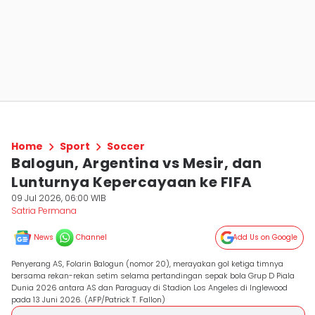
Home
Sport
Soccer
Balogun, Argentina vs Mesir, dan
Lunturnya Kepercayaan ke FIFA
09 Jul 2026, 06:00 WIB
Satria Permana
News
Channel
Add Us on Google
Penyerang AS, Folarin Balogun (nomor 20), merayakan gol ketiga timnya
bersama rekan-rekan setim selama pertandingan sepak bola Grup D Piala
Dunia 2026 antara AS dan Paraguay di Stadion Los Angeles di Inglewood
pada 13 Juni 2026. (AFP/Patrick T. Fallon)