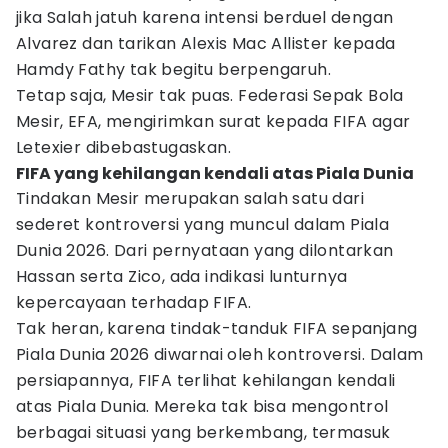
jika Salah jatuh karena intensi berduel dengan
Alvarez dan tarikan Alexis Mac Allister kepada
Hamdy Fathy tak begitu berpengaruh.
Tetap saja, Mesir tak puas. Federasi Sepak Bola
Mesir, EFA, mengirimkan surat kepada FIFA agar
Letexier dibebastugaskan.
FIFA yang kehilangan kendali atas Piala Dunia
Tindakan Mesir merupakan salah satu dari
sederet kontroversi yang muncul dalam Piala
Dunia 2026. Dari pernyataan yang dilontarkan
Hassan serta Zico, ada indikasi lunturnya
kepercayaan terhadap FIFA.
Tak heran, karena tindak-tanduk FIFA sepanjang
Piala Dunia 2026 diwarnai oleh kontroversi. Dalam
persiapannya, FIFA terlihat kehilangan kendali
atas Piala Dunia. Mereka tak bisa mengontrol
berbagai situasi yang berkembang, termasuk