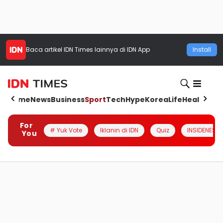
Baca artikel
IDN Times
lainnya di IDN App
Install
Home
News
Business
Sport
Tech
Hype
Korea
Life
Health
Aut
For
# Yuk Vote
Iklanin di IDN
Quiz
INSIDENESIA
You