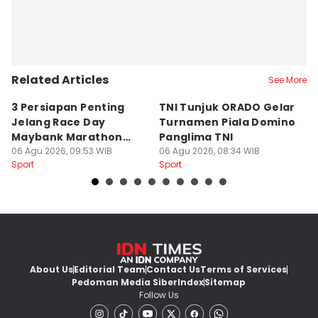
Related Articles
See More
3 Persiapan Penting
TNI Tunjuk ORADO Gelar
N
Jelang Race Day
Turnamen Piala Domino
R
Maybank Marathon
Panglima TNI
P
2026
06 Agu 2026, 09:53 WIB
06 Agu 2026, 08:34 WIB
06
Sport
Sport
Sp
About Us
Editorial Team
Contact Us
Terms of Services
Pedoman Media Siber
Index
Sitemap
Follow Us