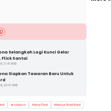
ona Selangkah Lagi Kunci Gelar
 Flick Santai
6, 17:41 WIB
ona Siapkan Tawaran Baru Untuk
ord
6, 20:01 WIB
rid
el clasico
Hansi Flick
Marcus Rashford