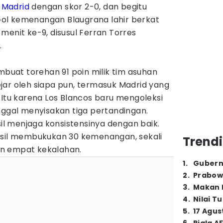
 Madrid
dengan skor 2-0, dan begitu
ol kemenangan Blaugrana lahir berkat
menit ke-9, disusul Ferran Torres
.
uat torehan 91 poin milik tim asuhan
kejar oleh siapa pun, termasuk Madrid yang
 Itu karena Los Blancos baru mengoleksi
nggal menyisakan tiga pertandingan.
 menjaga konsistensinya dengan baik.
asil membukukan 30 kemenangan, sekali
Trendi
n empat kekalahan.
1
.
Gubern
2
.
Prabow
3
.
Makan B
4
.
Nilai T
5
.
17 Agus