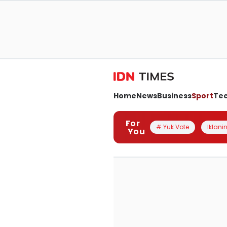
Home
News
Business
Sport
Te
For
# Yuk Vote
Iklanin
You