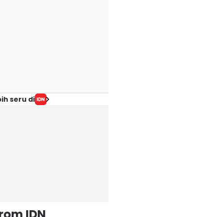
ih seru di
from IDN