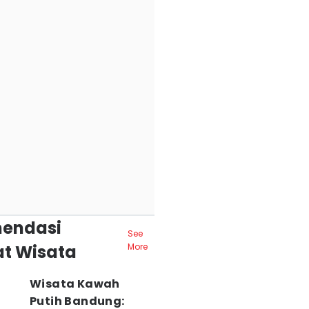
endasi
See
t Wisata
More
Wisata Kawah
Putih Bandung: