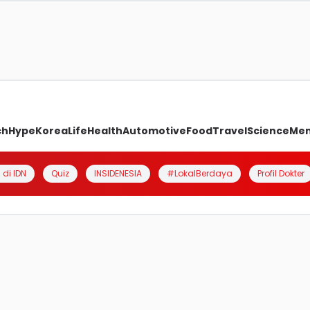
ch
Hype
Korea
Life
Health
Automotive
Food
Travel
Science
Me
 di IDN
Quiz
INSIDENESIA
#LokalBerdaya
Profil Dokter