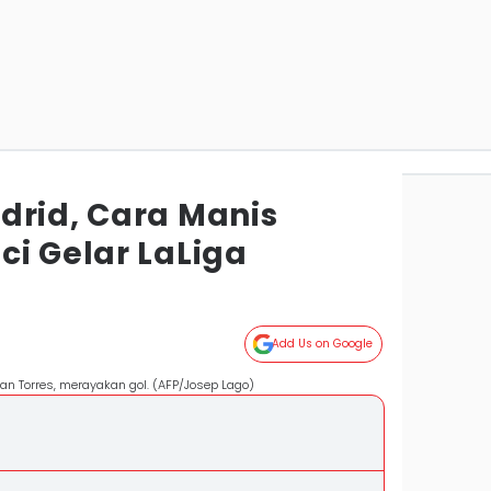
drid, Cara Manis
ci Gelar LaLiga
Add Us on Google
an Torres, merayakan gol. (AFP/Josep Lago)