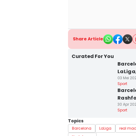
Share Article
Curated For You
Barcel
LaLiga,
03 Mei 202
Sport
Barcel
Rashf
30 Apr 202
Sport
Topics
Barcelona
LaLiga
real mad