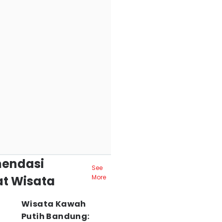
endasi
See
t Wisata
More
Wisata Kawah
Putih Bandung: