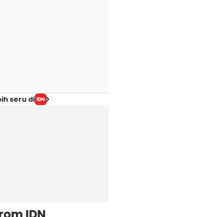
ih seru di
from IDN