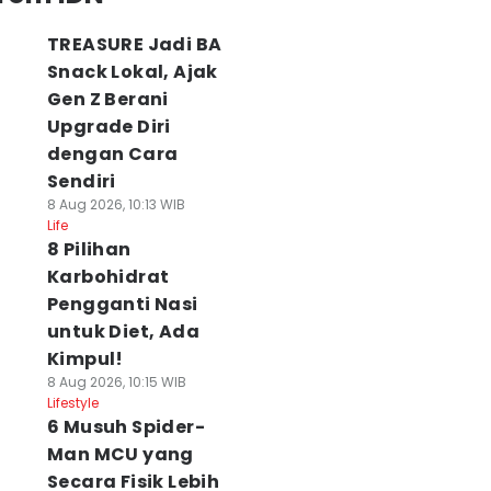
no
Divert me
TREASURE Jadi BA
Snack Lokal, Ajak
Gen Z Berani
Upgrade Diri
dengan Cara
Sendiri
morim Kasih
3 Rekrutan
Amorim Janjikan
8 Aug 2026, 10:13 WIB
Life
aran Demi
Terakhir AS
Permainan AC
8 Pilihan
emajuan Sepak
Monaco dari EPL
Milan yang Lebih
ola Indonesia
per 7 Agustus 2026
Atraktif
Karbohidrat
 Agu 2026, 07:00 WIB
08 Agu 2026, 06:34 WIB
08 Agu 2026, 06:00 WI
Pengganti Nasi
ort
Sport
Sport
untuk Diet, Ada
Kimpul!
8 Aug 2026, 10:15 WIB
Lifestyle
6 Musuh Spider-
Man MCU yang
Secara Fisik Lebih