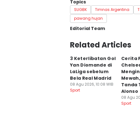
Topics
SUGBK
Timnas Argentina
T
pawang hujan
Editorial Team
Editor
Related Articles
Satria Permana
3 Keterlibatan Gol
Cerita 
Editor
Yan Diomande di
Chelse
Sandy Firdaus
LaLiga sebelum
Mengina
Bela Real Madrid
Mewah,
08 Agu 2026, 10:08 WIB
Tanda 
Sport
Alonso
08 Agu 20
Sport