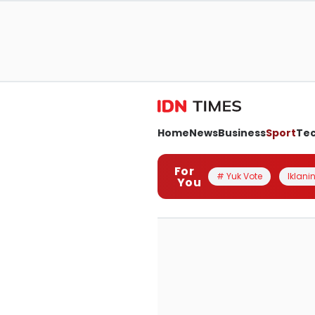
Home
News
Business
Sport
Te
For
# Yuk Vote
Iklanin
You