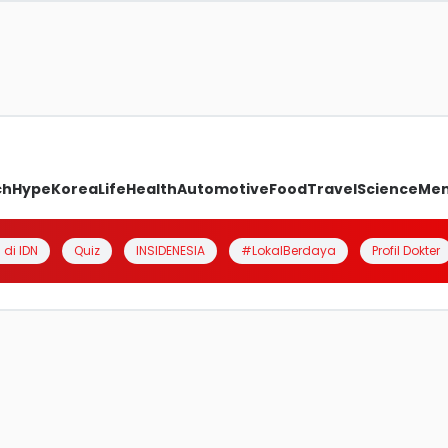
ch
Hype
Korea
Life
Health
Automotive
Food
Travel
Science
Me
 di IDN
Quiz
INSIDENESIA
#LokalBerdaya
Profil Dokter