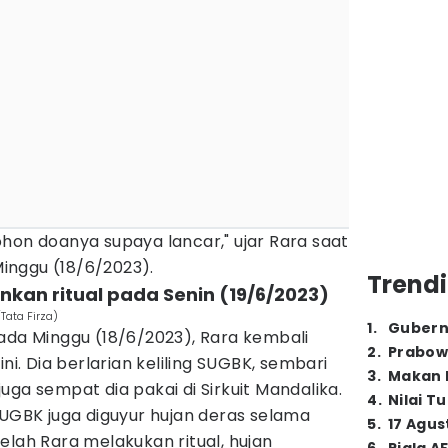
hon doanya supaya lancar," ujar Rara saat
 Minggu (18/6/2023).
Trendi
ankan ritual pada Senin (19/6/2023)
Tata Firza)
1
.
Gubern
ada Minggu (18/6/2023), Rara kembali
2
.
Prabow
ni. Dia berlarian keliling SUGBK, sembari
3
.
Makan B
uga sempat dia pakai di Sirkuit Mandalika.
4
.
Nilai T
SUGBK juga diguyur hujan deras selama
5
.
17 Agus
elah Rara melakukan ritual, hujan