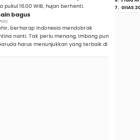
6
.
Piala A
 pukul 16.00 WIB, hujan berhenti.
7
.
GIIAS 2
main bagus
PSSI)
ohir, berharap Indonesia mendobrak
entina nanti. Tak perlu menang, imbang pun
 Garuda harus menunjukkan yang terbaik di