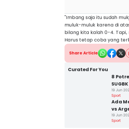
"Imbang saja itu sudah mukj
muluk-muluk karena di atas 
bilang kita kalah 0-4. Tapi
Harus tetap coba yang terba
Share Article
Curated For You
8 Potr
SUGBK 
19 Jun 202
Sport
Ada Me
vs Arg
19 Jun 202
Sport