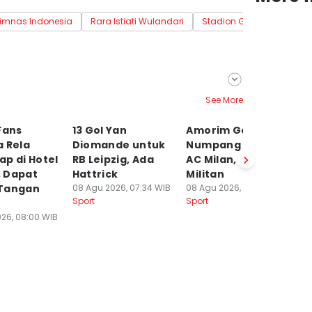
imnas Indonesia
Rara Istiati Wulandari
Stadion Gelora Bung Kar
See More
Fans
13 Gol Yan
Amorim Gak Mau
A
a Rela
Diomande untuk
Numpang Lewat di
S
p di Hotel
RB Leipzig, Ada
AC Milan, Janji
K
 Dapat
Hattrick
Militan
b
Tangan
08 Agu 2026, 07:34 WIB
08 Agu 2026, 07:30 WIB
08
Sport
Sport
Sp
26, 08:00 WIB