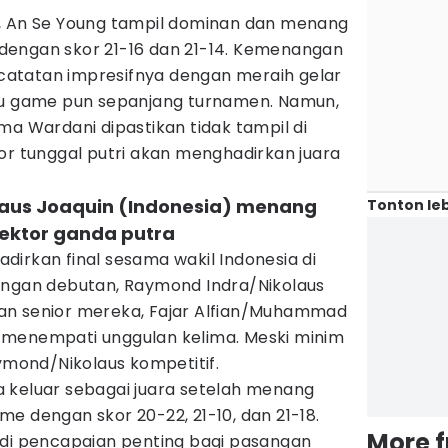
, An Se Young tampil dominan dan menang
dengan skor 21-16 dan 21-14. Kemenangan
atatan impresifnya dengan meraih gelar
tu game pun sepanjang turnamen. Namun,
ma Wardani dipastikan tidak tampil di
or tunggal putri akan menghadirkan juara
laus Joaquin (Indonesia) menang
Tonton leb
sektor ganda putra
irkan final sesama wakil Indonesia di
angan debutan, Raymond Indra/Nikolaus
an senior mereka, Fajar Alfian/Muhammad
itu menempati unggulan kelima. Meski minim
aymond/Nikolaus kompetitif.
 keluar sebagai juara setelah menang
e dengan skor 20-22, 21-10, dan 21-18.
More 
adi pencapaian penting bagi pasangan