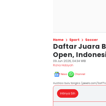
Home
Sport
Soccer
Daftar Juara 
Open, Indone
09 Jun 2026, 04:34 WIB
Rizna Hidayah
News
Channel
ilustrasi bulu tangkis (pexels.com/Saif71
Intinya Sih