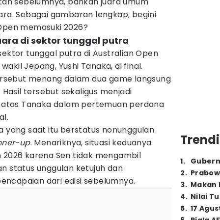
latan sebelumnya, bahkan juara umum
ara. Sebagai gambaran lengkap, begini
 Open memasuki 2026?
juara di sektor tunggal putra
sektor tunggal putra di Australian Open
akil Jepang, Yushi Tanaka, di final.
 tersebut menang dalam dua game langsung
. Hasil tersebut sekaligus menjadi
atas Tanaka dalam pertemuan perdana
al.
a yang saat itu berstatus nonunggulan
Trendi
nner-up
. Menariknya, situasi keduanya
n 2026 karena Sen tidak mengambil
1
.
Gubern
an status unggulan ketujuh dan
2
.
Prabow
ncapaian dari edisi sebelumnya.
3
.
Makan B
4
.
Nilai T
5
.
17 Agus