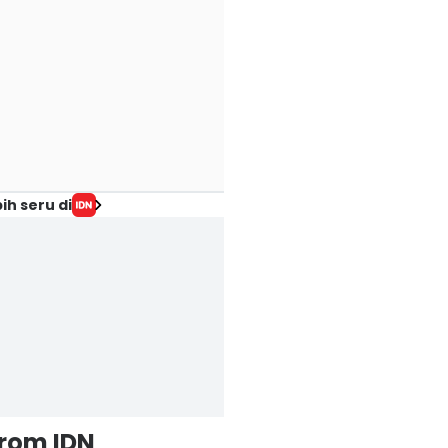
ih seru di
from IDN