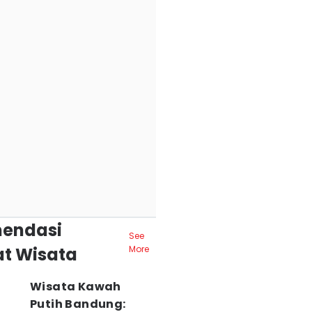
endasi
See
t Wisata
More
Wisata Kawah
Putih Bandung: