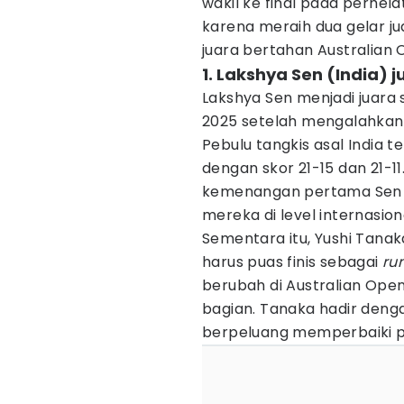
wakil ke final pada perhe
karena meraih dua gelar ju
juara bertahan Australian
1. Lakshya Sen (India) 
Lakshya Sen menjadi juara 
2025 setelah mengalahkan w
Pebulu tangkis asal India
dengan skor 21-15 dan 21-11
kemenangan pertama Sen 
mereka di level internasion
Sementara itu, Yushi Tanak
harus puas finis sebagai
ru
berubah di Australian Ope
bagian. Tanaka hadir deng
berpeluang memperbaiki pe