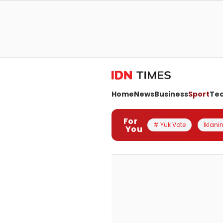
Home
News
Business
Sport
Te
For
# Yuk Vote
Iklanin
You