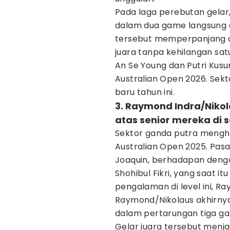
Pada laga perebutan gelar
dalam dua game langsung 
tersebut memperpanjang c
juara tanpa kehilangan sa
An Se Young dan Putri Kusu
Australian Open 2026. Sekt
baru tahun ini.
3. Raymond Indra/Niko
atas senior mereka di 
Sektor ganda putra menghad
Australian Open 2025. Pas
Joaquin, berhadapan deng
Shohibul Fikri, yang saat 
pengalaman di level ini, R
Raymond/Nikolaus akhirnya
dalam pertarungan tiga gam
Gelar juara tersebut menj