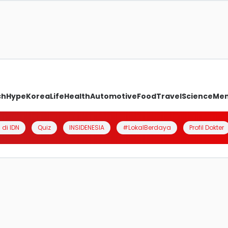
ch
Hype
Korea
Life
Health
Automotive
Food
Travel
Science
Me
 di IDN
Quiz
INSIDENESIA
#LokalBerdaya
Profil Dokter