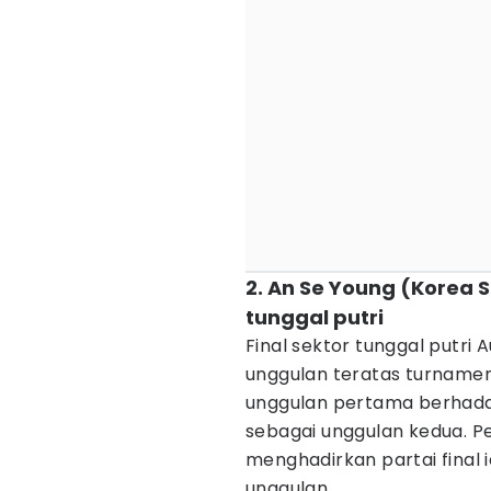
2. An Se Young (Korea S
tunggal putri
Final sektor tunggal putr
unggulan teratas turname
unggulan pertama berhada
sebagai unggulan kedua. P
menghadirkan partai final 
unggulan.