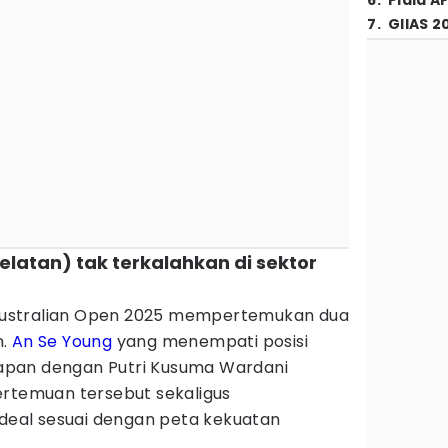
6
.
Piala A
7
.
GIIAS 2
elatan) tak terkalahkan di sektor
i Australian Open 2025 mempertemukan dua
n.
An Se Young
yang menempati posisi
pan dengan Putri Kusuma Wardani
ertemuan tersebut sekaligus
ideal sesuai dengan peta kekuatan