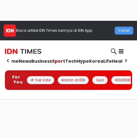
Baca artikel
IDN Times
lainnya di IDN App
Install
Home
News
Business
Sport
Tech
Hype
Korea
Life
Health
Aut
For
# Yuk Vote
Iklanin di IDN
Quiz
INSIDENESIA
You