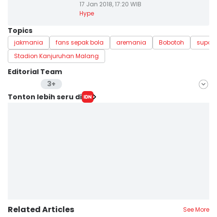
17 Jan 2018, 17:20 WIB
Hype
Topics
jakmania
fans sepak bola
aremania
Bobotoh
suport
Stadion Kanjuruhan Malang
Editorial Team
3+
Editor
Tonton lebih seru di
Yogama Wisnu Oktyandito
Editor
Jumawan Syahrudin
Editor
Yunisda Dwi Saputri
Related Articles
See More