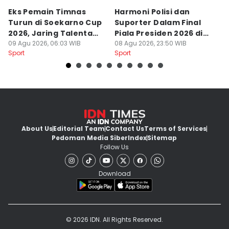
Eks Pemain Timnas
Harmoni Polisi dan
S
Turun di Soekarno Cup
Suporter Dalam Final
C
2026, Jaring Talenta
Piala Presiden 2026 di
D
Muda
09 Agu 2026, 06:03 WIB
Bogor
08 Agu 2026, 23:50 WIB
08
Sport
Sport
Sp
About Us
Editorial Team
Contact Us
Terms of Services
Pedoman Media Siber
Index
Sitemap
Follow Us
Download
© 2026 IDN. All Rights Reserved.