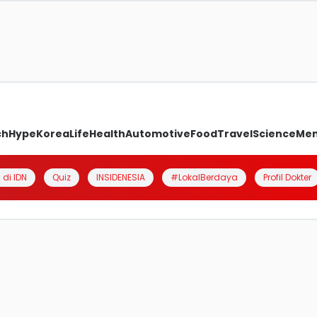
ch
Hype
Korea
Life
Health
Automotive
Food
Travel
Science
Me
 di IDN
Quiz
INSIDENESIA
#LokalBerdaya
Profil Dokter