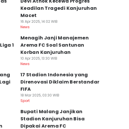
las
Devi Athok Kecewa Progres
Keadilan Tragedi Kanjuruhan
Macet
16 Apr 2025, 14:02 WIB
News
Menagih Janji Manajemen
Liga 1
Arema FC Soal Santunan
Korban Kanjuruhan
10 Apr 2025, 13:30 WIB
News
dang
17 Stadion Indonesia yang
Lagi
Direnovasi Diklaim Berstandar
FIFA
18 Mar 2025, 03:30 WIB
Sport
Bupati Malang Janjikan
Stadion Kanjuruhan Bisa
n
Dipakai Arema FC