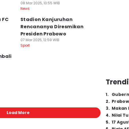
08 Mar 2025, 10:55 WIB
News
 FC
Stadion Kanjuruhan
Rencananya Diresmikan
Presiden Prabowo
07 Mar 2025, 12:59 WIB
Sport
mbali
Trendi
1
.
Gubern
2
.
Prabow
3
.
Makan B
Load More
4
.
Nilai T
5
.
17 Agus