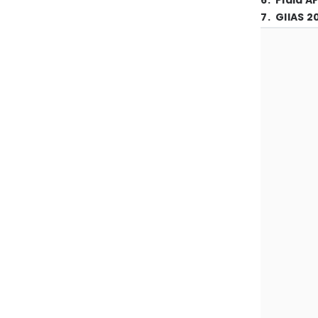
6
.
Piala A
7
.
GIIAS 2