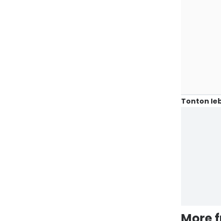
Tonton leb
More 