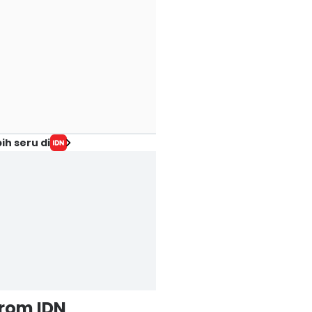
ih seru di
from IDN