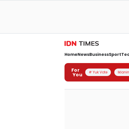
Home
News
Business
Sport
Te
For
# Yuk Vote
Iklanin
You