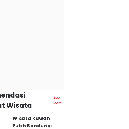
endasi
See
t Wisata
More
Wisata Kawah
Putih Bandung: