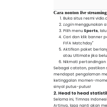
Cara nonton
live
streaming
Buka situs resmi vidio.
Login
menggunakan ak
Pilih menu
Sports
, lal
Cari dan klik banner 
FIFA Matchday"
Aktifkan paket berlan
atau Ultimate jika be
Nikmati pertandingan 
Sebagai catatan, pastikan 
mendapat pengalaman me
ketinggalan momen-momen
sinyal putus-putus!
2. Head to head statist
Selama ini, Timnas Indone
Artinya, laga nanti akan 