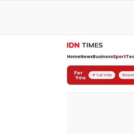
Home
News
Business
Sport
Te
For
# Yuk Vote
Iklanin
You