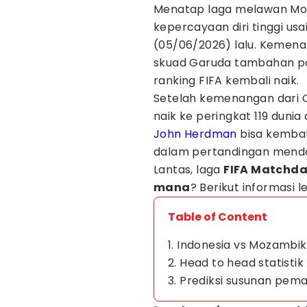
Menatap laga melawan Moz
kepercayaan diri tinggi u
(05/06/2026) lalu. Kemen
skuad Garuda tambahan po
ranking FIFA kembali naik.
Setelah kemenangan dari O
naik ke peringkat 119 dunia
John Herdman
bisa kembal
dalam pertandingan mend
Lantas, laga
FIFA Matchda
mana
? Berikut informasi 
Table of Content
1. Indonesia vs Mozambik
2. Head to head statisti
3. Prediksi susunan pem