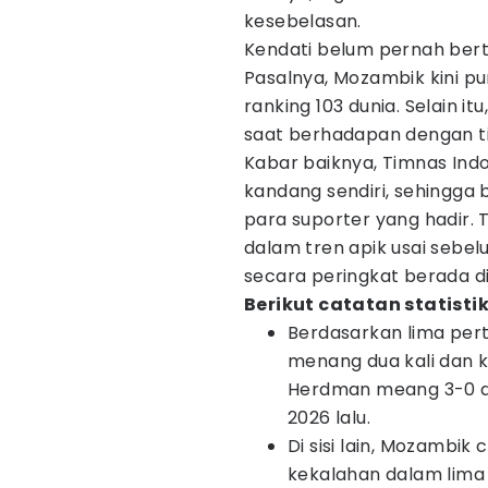
kesebelasan.
Kendati belum pernah bert
Pasalnya, Mozambik kini pun
ranking 103 dunia. Selain i
saat berhadapan dengan ti
Kabar baiknya, Timnas Ind
kandang sendiri, sehingga
para suporter yang hadir. T
dalam tren apik usai seb
secara peringkat berada di
Berikut catatan statisti
Berdasarkan lima pert
menang dua kali dan k
Herdman meang 3-0 da
2026 lalu.
Di sisi lain, Mozamb
kekalahan dalam lima 