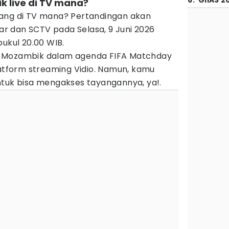
6
.
GIIAS 2
k live di TV mana?
ang di TV mana? Pertandingan akan
iar dan SCTV pada Selasa, 9 Juni 2026
ukul 20.00 WIB.
 vs Mozambik dalam agenda FIFA Matchday
latform streaming Vidio. Namun, kamu
ntuk bisa mengakses tayangannya, ya!.