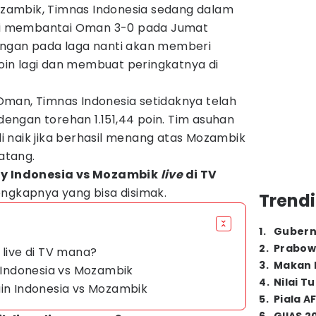
ambik, Timnas Indonesia sedang dalam
sai membantai Oman 3-0 pada Jumat
angan pada laga nanti akan memberi
in lagi dan membuat peringkatnya di
man, Timnas Indonesia setidaknya telah
 dengan torehan 1.151,44 poin. Tim asuhan
i naik jika berhasil menang atas Mozambik
atang.
y Indonesia vs Mozambik
live
di TV
lengkapnya yang bisa disimak.
Trendi
1
.
Gubern
2
.
Prabow
 live di TV mana?
3
.
Makan B
k Indonesia vs Mozambik
4
.
Nilai T
ain Indonesia vs Mozambik
5
.
Piala A