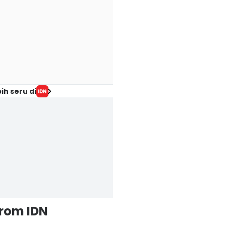
ih seru di
from IDN