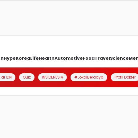
ch
Hype
Korea
Life
Health
Automotive
Food
Travel
Science
Me
 di IDN
Quiz
INSIDENESIA
#LokalBerdaya
Profil Dokter