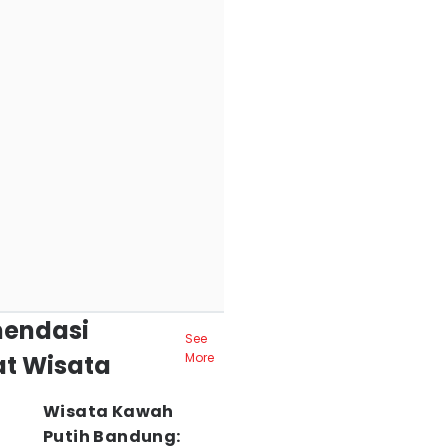
endasi
See
t Wisata
More
Wisata Kawah
Putih Bandung: