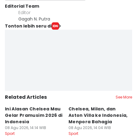
Editorial Team
Editor
Gagah N. Putra
Tonton lebih seru di
Related Articles
See More
Ini Alasan Chelsea Mau
Chelsea, Milan, dan
6
Gelar Pramusim 2026 di
Aston Villa ke Indonesia,
K
Indonesia
Menpora Bahagia
y
08 Agu 2026, 14:14 WIB
08 Agu 2026, 14:04 WIB
P
08
Sport
Sport
Sp