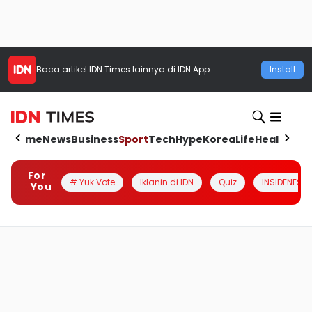
Baca artikel
IDN Times
lainnya di IDN App
Install
Home
News
Business
Sport
Tech
Hype
Korea
Life
Health
Aut
For
# Yuk Vote
Iklanin di IDN
Quiz
INSIDENESIA
You