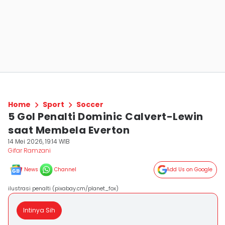
Home
Sport
Soccer
5 Gol Penalti Dominic Calvert-Lewin
saat Membela Everton
14 Mei 2026, 19:14 WIB
Gifar Ramzani
News
Channel
Add Us on Google
ilustrasi penalti (pixabay.cm/planet_fox)
Intinya Sih