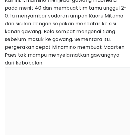
Kali ini, Minamino menjebol gawang Indonesia
pada menit 40 dan membuat tim tamu unggul 2-
0. Ia menyambar sodoran umpan Kaoru Mitoma
dari sisi kiri dengan sepakan mendatar ke sisi
kanan gawang. Bola sempat mengenai tiang
sebelum masuk ke gawang. Sementara itu,
pergerakan cepat Minamino membuat Maarten
Paes tak mampu menyelamatkan gawangnya
dari kebobolan.