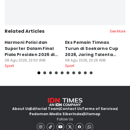
Related Articles
See More
Harmoni Polisi dan
Eks Pemain Timnas
S
Suporter Dalam Final
Turun di Soekarno Cup
C
Piala Presiden 2026 di
2026, Jaring Talenta
D
Bogor
08 Agu 2026, 23:50 WIB
Muda
08 Agu 2026, 23:26 WIB
08
Sport
Sport
Sp
About Us
Editorial Team
Contact Us
Terms of Services
Pedoman Media Siber
Index
Sitemap
Follow Us