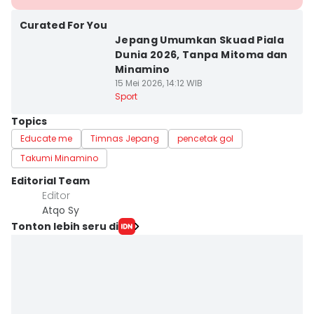
Curated For You
Jepang Umumkan Skuad Piala
Dunia 2026, Tanpa Mitoma dan
Minamino
15 Mei 2026, 14:12 WIB
Sport
Topics
Educate me
Timnas Jepang
pencetak gol
Takumi Minamino
Editorial Team
Editor
Atqo Sy
Tonton lebih seru di