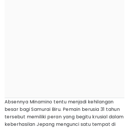
Absennya Minamino tentu menjadi kehilangan
besar bagi Samurai Biru. Pemain berusia 31 tahun
tersebut memiliki peran yang begitu krusial dalam
keberhasilan Jepang mengunci satu tempat di