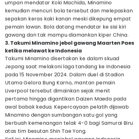
umpan mendatar Koki Machida, Minamino
kemudian mencuri bola tersebut dan melepaskan
sepakan keras kaki kanan meski dikepung empat
pemain lawan. Bola datang mendatar ke sisi kiri
gawang dan tak mampu diamankan kiper China.
3. Takumi Minamino jebol gawang Maarten Paes
ketika melawat ke Indonesia
Takumi Minamino disertakan ke dalam skuad
Jepang saat melakoni laga tandang ke Indonesia
pada 15 November 2024. Dalam duel di Stadion
Utama Gelora Bung Karno, mantan pemain
Liverpool tersebut dimainkan sejak menit
pertama hingga digantikan Daizen Maeda pada
awal babak kedua. Kepercayaan pelatih dijawab
Minamino dengan sumbangan satu gol yang
berbuah kemenangan telak 4-0 bagi Samurai Biru
atas tim besutan Shin Tae Yong.