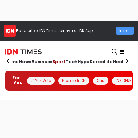
Baca artikel
IDN Times
lainnya di IDN App
Install
Home
News
Business
Sport
Tech
Hype
Korea
Life
Health
Aut
For
# Yuk Vote
Iklanin di IDN
Quiz
INSIDENESIA
You