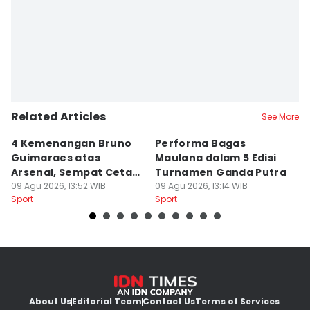
Lutfan Faizi
Editor
Eddy Rusmanto
Related Articles
See More
4 Kemenangan Bruno
Performa Bagas
H
Guimaraes atas
Maulana dalam 5 Edisi
S
Arsenal, Sempat Cetak 1
Turnamen Ganda Putra
P
Gol
09 Agu 2026, 13:52 WIB
09 Agu 2026, 13:14 WIB
1
09
Sport
Sport
Sp
About Us
Editorial Team
Contact Us
Terms of Services