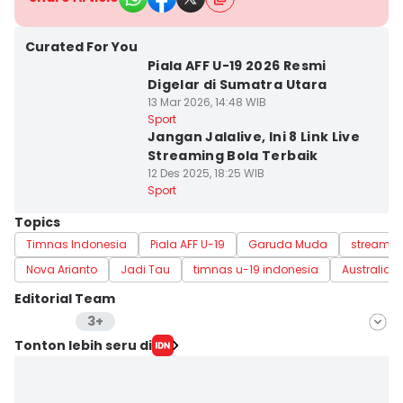
Curated For You
Piala AFF U-19 2026 Resmi
Digelar di Sumatra Utara
13 Mar 2026, 14:48 WIB
Sport
Jangan Jalalive, Ini 8 Link Live
Streaming Bola Terbaik
12 Des 2025, 18:25 WIB
Sport
Topics
Timnas Indonesia
Piala AFF U-19
Garuda Muda
streamin
Nova Arianto
Jadi Tau
timnas u-19 indonesia
Australia
Editorial Team
3+
Editor
Tonton lebih seru di
Lea Lyliana
Editor