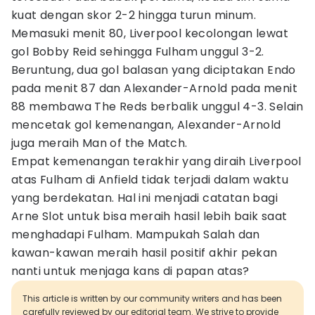
kuat dengan skor 2-2 hingga turun minum.
Memasuki menit 80, Liverpool kecolongan lewat
gol Bobby Reid sehingga Fulham unggul 3-2.
Beruntung, dua gol balasan yang diciptakan Endo
pada menit 87 dan Alexander-Arnold pada menit
88 membawa The Reds berbalik unggul 4-3. Selain
mencetak gol kemenangan, Alexander-Arnold
juga meraih Man of the Match.
Empat kemenangan terakhir yang diraih Liverpool
atas Fulham di Anfield tidak terjadi dalam waktu
yang berdekatan. Hal ini menjadi catatan bagi
Arne Slot untuk bisa meraih hasil lebih baik saat
menghadapi Fulham. Mampukah Salah dan
kawan-kawan meraih hasil positif akhir pekan
nanti untuk menjaga kans di papan atas?
This article is written by our community writers and has been
carefully reviewed by our editorial team. We strive to provide