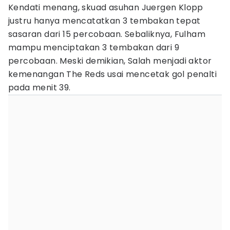
Kendati menang, skuad asuhan Juergen Klopp
justru hanya mencatatkan 3 tembakan tepat
sasaran dari 15 percobaan. Sebaliknya, Fulham
mampu menciptakan 3 tembakan dari 9
percobaan. Meski demikian, Salah menjadi aktor
kemenangan The Reds usai mencetak gol penalti
pada menit 39.