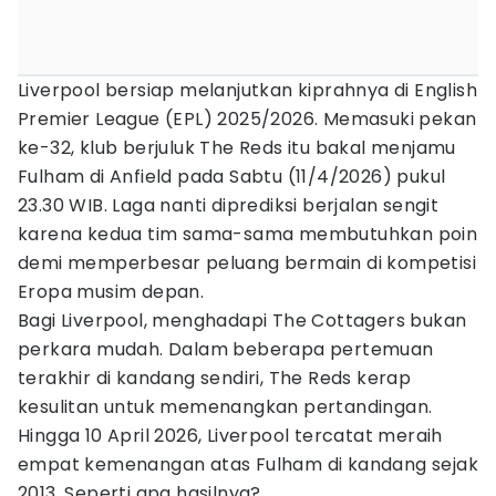
Liverpool bersiap melanjutkan kiprahnya di English
Premier League (EPL) 2025/2026. Memasuki pekan
ke-32, klub berjuluk The Reds itu bakal menjamu
Fulham di Anfield pada Sabtu (11/4/2026) pukul
23.30 WIB. Laga nanti diprediksi berjalan sengit
karena kedua tim sama-sama membutuhkan poin
demi memperbesar peluang bermain di kompetisi
Eropa musim depan.
Bagi Liverpool, menghadapi The Cottagers bukan
perkara mudah. Dalam beberapa pertemuan
terakhir di kandang sendiri, The Reds kerap
kesulitan untuk memenangkan pertandingan.
Hingga 10 April 2026, Liverpool tercatat meraih
empat kemenangan atas Fulham di kandang sejak
2013. Seperti apa hasilnya?