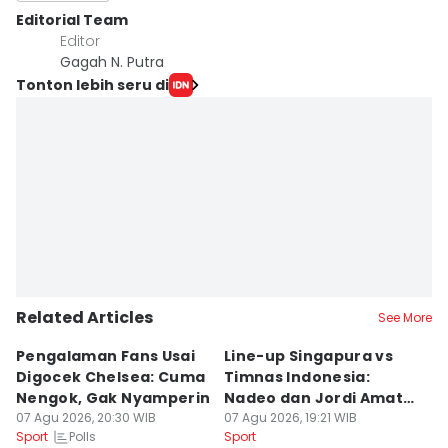
Editorial Team
Editor
Gagah N. Putra
Tonton lebih seru di
Related Articles
See More
Pengalaman Fans Usai
Line-up Singapura vs
A
Digocek Chelsea: Cuma
Timnas Indonesia:
M
Nengok, Gak Nyamperin
Nadeo dan Jordi Amat
d
07 Agu 2026, 20:30 WIB
Dirotasi
07 Agu 2026, 19:21 WIB
07
Polls
Sport
Sport
Sp