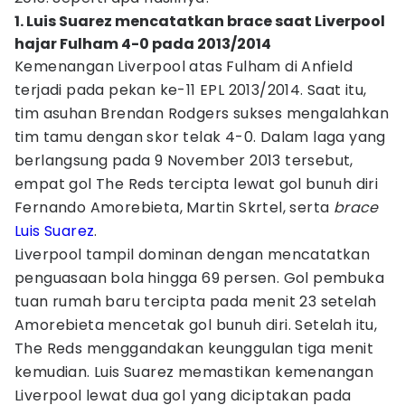
1. Luis Suarez mencatatkan brace saat Liverpool
hajar Fulham 4-0 pada 2013/2014
Kemenangan Liverpool atas Fulham di Anfield
terjadi pada pekan ke-11 EPL 2013/2014. Saat itu,
tim asuhan Brendan Rodgers sukses mengalahkan
tim tamu dengan skor telak 4-0. Dalam laga yang
berlangsung pada 9 November 2013 tersebut,
empat gol The Reds tercipta lewat gol bunuh diri
Fernando Amorebieta, Martin Skrtel, serta
brace
Luis Suarez
.
Liverpool tampil dominan dengan mencatatkan
penguasaan bola hingga 69 persen. Gol pembuka
tuan rumah baru tercipta pada menit 23 setelah
Amorebieta mencetak gol bunuh diri. Setelah itu,
The Reds menggandakan keunggulan tiga menit
kemudian. Luis Suarez memastikan kemenangan
Liverpool lewat dua gol yang diciptakan pada