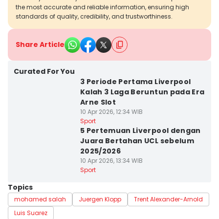
the most accurate and reliable information, ensuring high
standards of quality, credibility, and trustworthiness.
Share Article
Curated For You
3 Periode Pertama Liverpool
Kalah 3 Laga Beruntun pada Era
Arne Slot
10 Apr 2026, 12:34 WIB
Sport
5 Pertemuan Liverpool dengan
Juara Bertahan UCL sebelum
2025/2026
10 Apr 2026, 13:34 WIB
Sport
Topics
mohamed salah
Juergen Klopp
Trent Alexander-Arnold
Luis Suarez