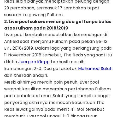
Reds lebih banyak menciptakan peluang dengan
29 percobaan, termasuk 17 tembakan tepat
sasaran ke gawang Fulham.
2. Liverpool sukses menang dua gol tanpa balas
atas Fulham pada 2018/2019
Liverpool kembali mencatatkan kemenangan di
Anfield saat menjamu Fulham pada pekan ke-12
EPL 2018/2019. Dalam laga yang berlangsung pada
11 November 2018 tersebut, The Reds yang saat itu
dilatih
Juergen Klopp
berhasil meraih
kemenangan 2-0. Dua gol dicetak
Mohamed Salah
dan Xherdan Shaqiri.
Meski akhirnya meraih poin penuh, Liverpool
sempat kesulitan menembus pertahanan Fulham
pada babak pertama. Salah yang tampil sebagai
penyerang akhirnya memecah kebuntuan The
Reds lewat golnya pada menit 41. Gol tersebut
membuat Liverpool unggul 1-0 hingga turun