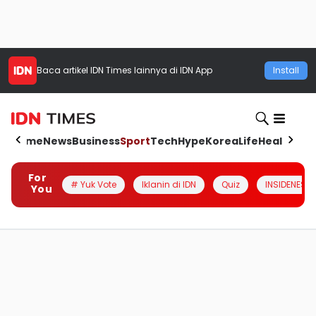
Baca artikel
IDN Times
lainnya di IDN App
Install
Home
News
Business
Sport
Tech
Hype
Korea
Life
Health
Aut
For
# Yuk Vote
Iklanin di IDN
Quiz
INSIDENESIA
You