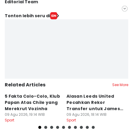
Editorial Team
Editor
Tonton lebih seru di
Satria Permana
Editor
Eddy Rusmanto
Related Articles
See More
5 Fakta Colo-Colo, Klub
Alasan Leeds United
3
Papan Atas Chile yang
Pecahkan Rekor
L
Merekrut Vozinha
Transfer untuk James
y
09 Agu 2026, 19:14 WIB
Trafford
09 Agu 2026, 18:14 WIB
L
09
Sport
Sport
Sp