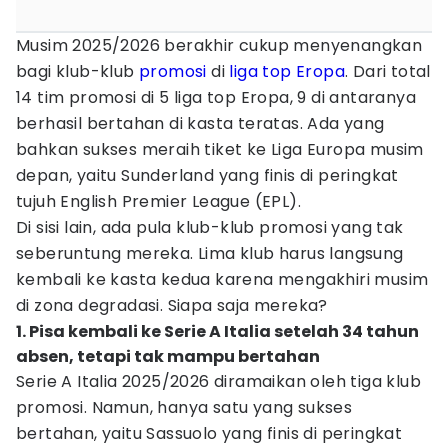
Musim 2025/2026 berakhir cukup menyenangkan
bagi klub-klub
promosi
di
liga top Eropa
. Dari total
14 tim promosi di 5 liga top Eropa, 9 di antaranya
berhasil bertahan di kasta teratas. Ada yang
bahkan sukses meraih tiket ke Liga Europa musim
depan, yaitu Sunderland yang finis di peringkat
tujuh English Premier League (EPL).
Di sisi lain, ada pula klub-klub promosi yang tak
seberuntung mereka. Lima klub harus langsung
kembali ke kasta kedua karena mengakhiri musim
di zona degradasi. Siapa saja mereka?
1. Pisa kembali ke Serie A Italia setelah 34 tahun
absen, tetapi tak mampu bertahan
Serie A Italia 2025/2026 diramaikan oleh tiga klub
promosi. Namun, hanya satu yang sukses
bertahan, yaitu Sassuolo yang finis di peringkat