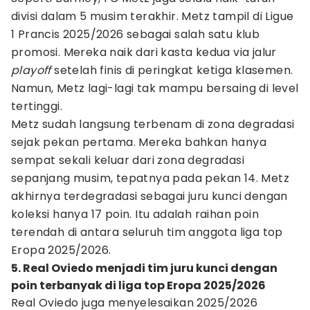
divisi dalam 5 musim terakhir. Metz tampil di Ligue
1 Prancis 2025/2026 sebagai salah satu klub
promosi. Mereka naik dari kasta kedua via jalur
playoff
setelah finis di peringkat ketiga klasemen.
Namun, Metz lagi-lagi tak mampu bersaing di level
tertinggi.
Metz sudah langsung terbenam di zona degradasi
sejak pekan pertama. Mereka bahkan hanya
sempat sekali keluar dari zona degradasi
sepanjang musim, tepatnya pada pekan 14. Metz
akhirnya terdegradasi sebagai juru kunci dengan
koleksi hanya 17 poin. Itu adalah raihan poin
terendah di antara seluruh tim anggota liga top
Eropa 2025/2026.
5. Real Oviedo menjadi tim juru kunci dengan
poin terbanyak di liga top Eropa 2025/2026
Real Oviedo juga menyelesaikan 2025/2026