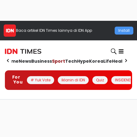
Baca artikel
IDN Times
lainnya di IDN App
Install
Home
News
Business
Sport
Tech
Hype
Korea
Life
Health
Aut
For
# Yuk Vote
Iklanin di IDN
Quiz
INSIDENESIA
You