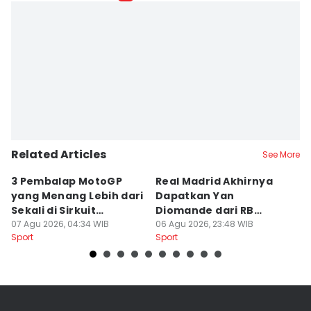
Related Articles
See More
3 Pembalap MotoGP
Real Madrid Akhirnya
P
yang Menang Lebih dari
Dapatkan Yan
P
Sekali di Sirkuit
Diomande dari RB
P
Silverstone
07 Agu 2026, 04:34 WIB
Leipzig
06 Agu 2026, 23:48 WIB
06
Sport
Sport
Sp