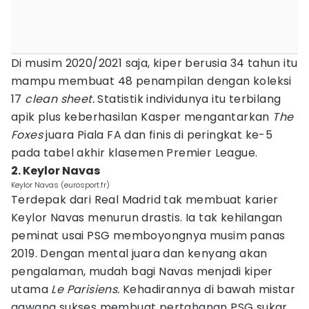
Di musim 2020/2021 saja, kiper berusia 34 tahun itu
mampu membuat 48 penampilan dengan koleksi
17
clean sheet.
Statistik individunya itu terbilang
apik plus keberhasilan Kasper mengantarkan
The
Foxes
juara Piala FA dan finis di peringkat ke-5
pada tabel akhir klasemen Premier League.
2. Keylor Navas
Keylor Navas (eurosport.fr)
Terdepak dari Real Madrid tak membuat karier
Keylor Navas menurun drastis. Ia tak kehilangan
peminat usai PSG memboyongnya musim panas
2019. Dengan mental juara dan kenyang akan
pengalaman, mudah bagi Navas menjadi kiper
utama
Le Parisiens.
Kehadirannya di bawah mistar
gawang sukses membuat pertahanan PSG sukar