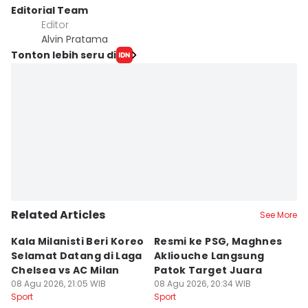
Editorial Team
Editor
Alvin Pratama
Tonton lebih seru di
Related Articles
See More
Kala Milanisti Beri Koreo
Resmi ke PSG, Maghnes
E
Selamat Datang di Laga
Akliouche Langsung
I
Chelsea vs AC Milan
Patok Target Juara
Lo
08 Agu 2026, 21:05 WIB
08 Agu 2026, 20:34 WIB
2
08
Sport
Sport
Sp