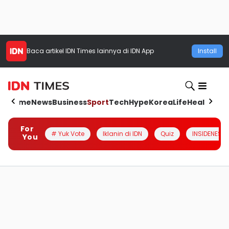
Baca artikel
IDN Times
lainnya di IDN App
Install
Home
News
Business
Sport
Tech
Hype
Korea
Life
Health
Aut
For
# Yuk Vote
Iklanin di IDN
Quiz
INSIDENESIA
You