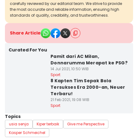
carefully reviewed by our editorial team. We strive to provide
the most accurate and reliable information, ensuring high
standards of quality, credibility, and trustworthiness.
Share Article
Curated For You
Pamit dari AC Milan,
Donnarumma Merapat ke PSG?
14 Jul 2021, 10:50 WIB
Sport
8 Kapten Tim Sepak Bola
Tersukses Era 2000-an, Neuer
Terbaru!
21 Feb 2021, 19:08 WIB
Sport
Topics
usia senja
Kiper terbaik
Give me Perspective
Kasper Schmeichel