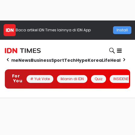
Baca artikel
IDN Times
lainnya di IDN App
Install
Home
News
Business
Sport
Tech
Hype
Korea
Life
Health
Aut
For
# Yuk Vote
Iklanin di IDN
Quiz
INSIDENESIA
You