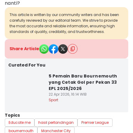
nanti?
This article is written by our community writers and has been
carefully reviewed by our editorial team. We strive to provide
the most accurate and reliable information, ensuring high
standards of quality, credibility, and trustworthiness.
Share Article
Curated For You
5 Pemain Baru Bournemouth
yang Cetak Gol per Pekan 33
EPL 2025/2026
22 Apr 2026, 16:14 WIB
Sport
Topics
Educate me
hasil pertandingan
Premier League
bournemouth
Manchester City