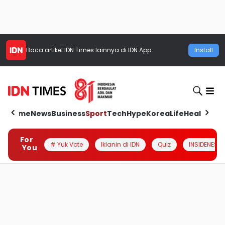
Baca artikel
IDN Times
lainnya di IDN App
Install
Home
News
Business
Sport
Tech
Hype
Korea
Life
Health
Aut
For
# Yuk Vote
Iklanin di IDN
Quiz
INSIDENESIA
You