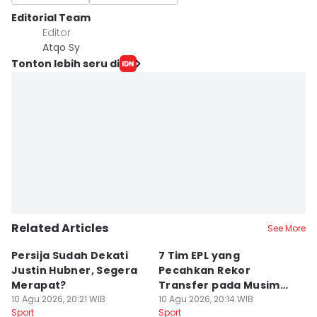
Editorial Team
Editor
Atqo Sy
Tonton lebih seru di
Related Articles
See More
Persija Sudah Dekati
7 Tim EPL yang
P
Justin Hubner, Segera
Pecahkan Rekor
J
Merapat?
Transfer pada Musim
K
10 Agu 2026, 20:21 WIB
Panas 2026
10 Agu 2026, 20:14 WIB
2
10
Sport
Sport
Sp