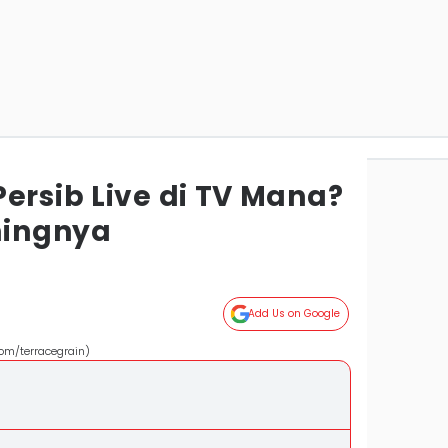
ersib Live di TV Mana?
mingnya
Add Us on Google
om/terracegrain)