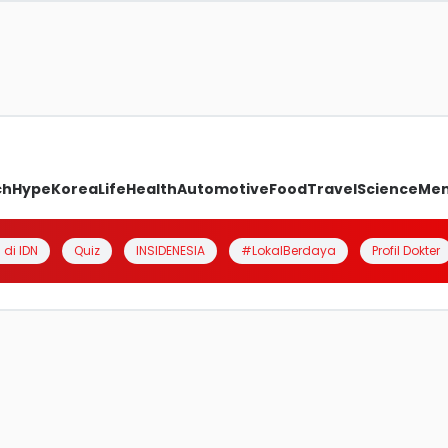
ch
Hype
Korea
Life
Health
Automotive
Food
Travel
Science
Me
 di IDN
Quiz
INSIDENESIA
#LokalBerdaya
Profil Dokter