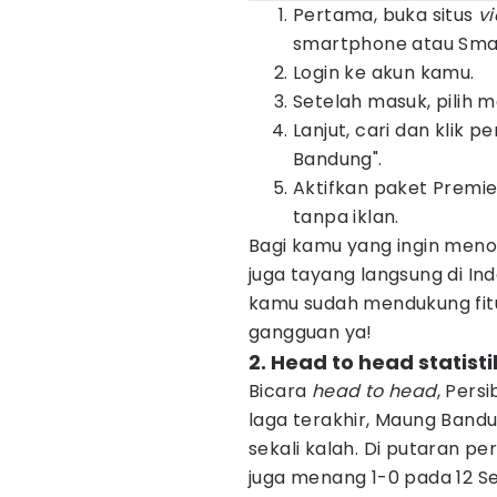
Pertama, buka situs
v
smartphone atau Smar
Login ke akun kamu.
Setelah masuk, pilih 
Lanjut, cari dan klik 
Bandung".
Aktifkan paket Premi
tanpa iklan.
Bagi kamu yang ingin meno
juga tayang langsung di In
kamu sudah mendukung fitu
gangguan ya!
2. Head to head statist
Bicara
head to head
, Pers
laga terakhir, Maung Ban
sekali kalah. Di putaran p
juga menang 1-0 pada 12 S