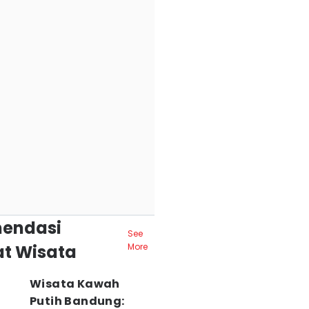
endasi
See
t Wisata
More
Wisata Kawah
Putih Bandung: