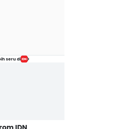
ih seru di
from IDN