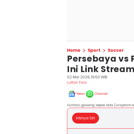
Home
Sport
Soccer
Persebaya vs P
Ini Link Strea
02 Mar 2026, 19:50 WIB
Lutfan Faizi
News
Channel
ilustrasi gawang sepak bola (unsplash.c
Intinya Sih