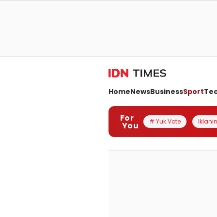
Home
News
Business
Sport
Te
For
# Yuk Vote
Iklanin
You