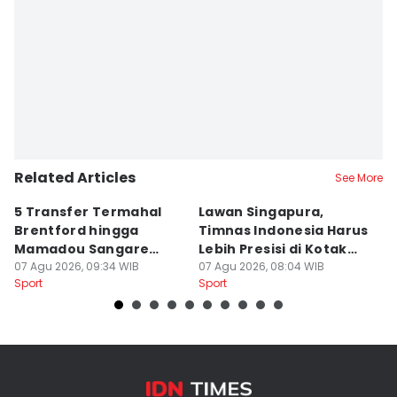
Related Articles
See More
5 Transfer Termahal
Lawan Singapura,
D
Brentford hingga
Timnas Indonesia Harus
T
Mamadou Sangare
Lebih Presisi di Kotak
H
Pecahkan Rekor
07 Agu 2026, 09:34 WIB
Penalti
07 Agu 2026, 08:04 WIB
S
07
Sport
Sport
Sp