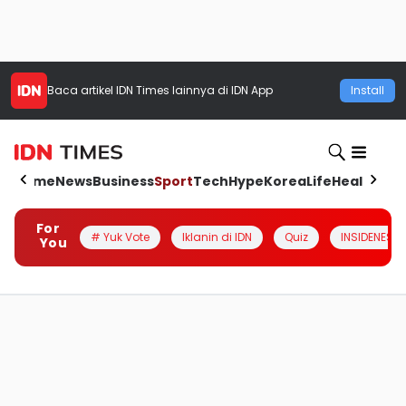
Baca artikel
IDN Times
lainnya di IDN App
Install
Home
News
Business
Sport
Tech
Hype
Korea
Life
Health
Aut
For
# Yuk Vote
Iklanin di IDN
Quiz
INSIDENESIA
You