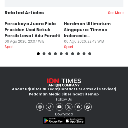
Related Articles
See More
Persebaya Juara Piala
Herdman Ultimatum
P
Presiden Usai Bekuk
Singapura: Timnas
Al
Persib Lewat Adu Penalti
Indonesia
P
06 Agu 2026, 23:07 WIB
Berpengalaman dan
06 Agu 2026, 22:43 WIB
06
Sport
Sport
Sp
Lapar
About Us
Editorial Team
Contact Us
Terms of Services
Pedoman Media Siber
Index
Sitemap
Follow Us
Download