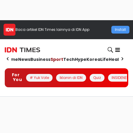
Baca artikel
IDN Times
lainnya di IDN App
Install
Home
News
Business
Sport
Tech
Hype
Korea
Life
Health
Aut
For
# Yuk Vote
Iklanin di IDN
Quiz
INSIDENESIA
You