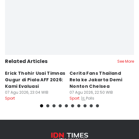
Related Articles
See More
Erick Thohir Usai Timnas
Cerita Fans Thailand
B
Gugur di Piala AFF 2026:
Rela ke Jakarta Demi
N
Kami Evaluasi
Nonton Chelsea
I
07 Agu 2026, 23:04 WIB
07 Agu 2026, 22:50 WIB
di
07
Polls
Sport
Sport
Sp