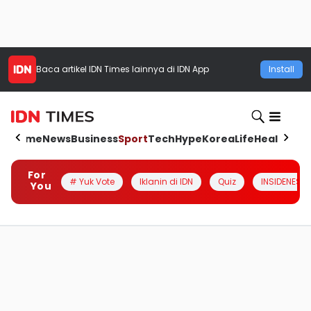
Baca artikel
IDN Times
lainnya di IDN App
Install
Home
News
Business
Sport
Tech
Hype
Korea
Life
Health
Aut
For
# Yuk Vote
Iklanin di IDN
Quiz
INSIDENESIA
You