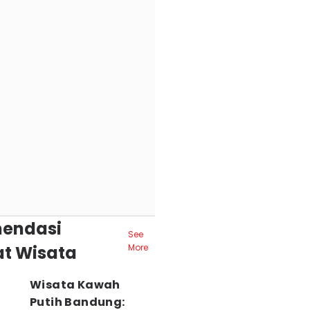
endasi
See
t Wisata
More
Wisata Kawah
Putih Bandung: