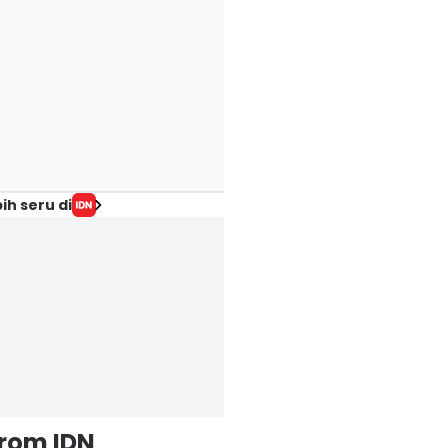
ih seru di
from IDN