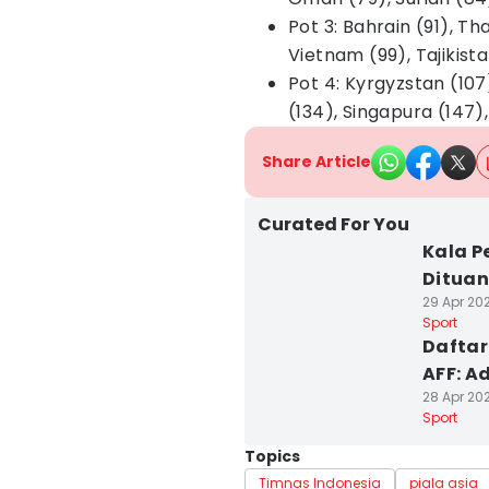
Pot 3: Bahrain (91), Th
Vietnam (99), Tajikista
Pot 4: Kyrgyzstan (107)
(134), Singapura (147
Share Article
Curated For You
Kala P
Dituan
29 Apr 202
Sport
Daftar
AFF: A
28 Apr 202
Sport
Topics
Timnas Indonesia
piala asia