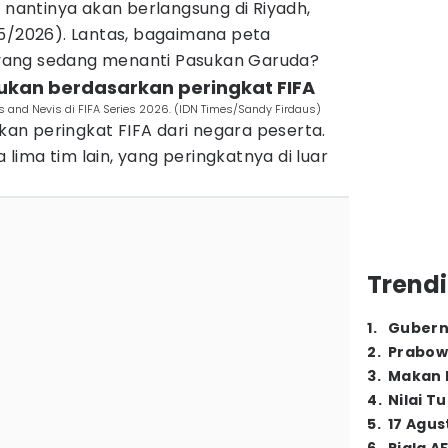
7 nantinya akan berlangsung di Riyadh,
/5/2026). Lantas, bagaimana peta
yang sedang menanti Pasukan Garuda?
tukan berdasarkan peringkat FIFA
ts and Nevis di FIFA Series 2026. (IDN Times/Sandy Firdaus)
n peringkat FIFA dari negara peserta.
ima tim lain, yang peringkatnya di luar
Trendi
1
.
Gubern
2
.
Prabow
3
.
Makan B
4
.
Nilai T
5
.
17 Agus