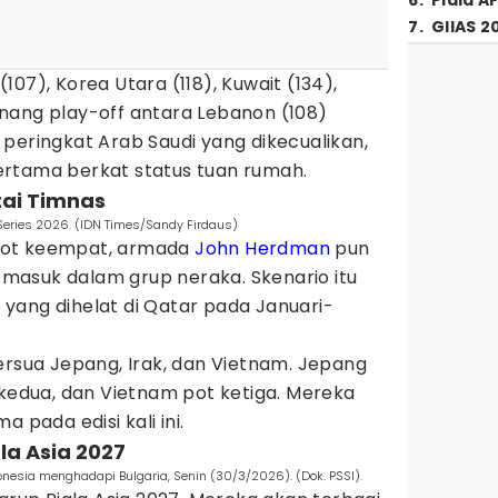
6
.
Piala A
7
.
GIIAS 2
07), Korea Utara (118), Kuwait (134),
nang play-off antara Lebanon (108)
peringkat Arab Saudi yang dikecualikan,
rtama berkat status tuan rumah.
tai Timnas
 Series 2026. (IDN Times/Sandy Firdaus)
pot keempat, armada
John Herdman
pun
asuk dalam grup neraka. Skenario itu
3, yang dihelat di Qatar pada Januari-
ersua Jepang, Irak, dan Vietnam. Jepang
 kedua, dan Vietnam pot ketiga. Mereka
 pada edisi kali ini.
ala Asia 2027
nesia menghadapi Bulgaria, Senin (30/3/2026). (Dok. PSSI).