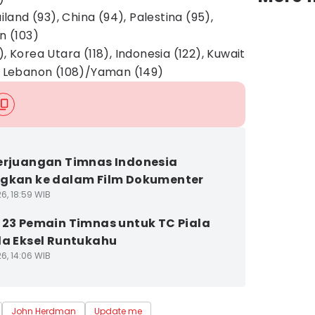
ailand (93), China (94), Palestina (95),
n (103)
, Korea Utara (118), Indonesia (122), Kuwait
), Lebanon (108)/Yaman (149)
erjuangan Timnas Indonesia
gkan ke dalam Film Dokumenter
6, 18:59 WIB
 23 Pemain Timnas untuk TC Piala
da Eksel Runtukahu
6, 14:06 WIB
John Herdman
Update me