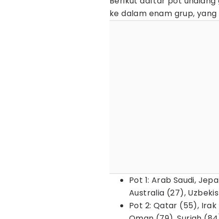
Berikut daftar pot undiang
ke dalam enam grup, yang 
Pot 1: Arab Saudi, Jepa
Australia (27), Uzbeki
Pot 2: Qatar (55), Irak
Oman (79), Suriah (84