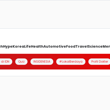
ch
Hype
Korea
Life
Health
Automotive
Food
Travel
Science
Me
 di IDN
Quiz
INSIDENESIA
#LokalBerdaya
Profil Dokter