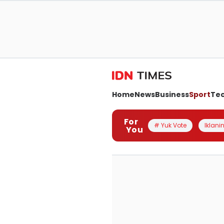
Home
News
Business
Sport
Te
For
# Yuk Vote
Iklanin
You