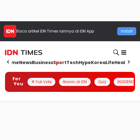
Baca artikel
IDN Times
lainnya di IDN App
Install
Home
News
Business
Sport
Tech
Hype
Korea
Life
Health
Aut
For
# Yuk Vote
Iklanin di IDN
Quiz
INSIDENESIA
You