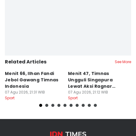
Related Articles
See More
Menit 66, Ilhan Fandi
Menit 47, Timnas
B
Jebol Gawang Timnas
Ungguli Singapura
T
Indonesia
Lewat Aksi Ragnar
T
07 Agu 2026, 21:31 WIB
Oratmangoen
07 Agu 2026, 21:12 WIB
B
07
Sport
Sport
Sp