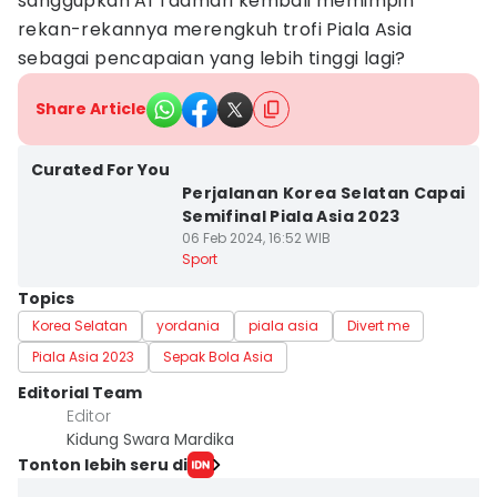
sanggupkah Al Taamari kembali memimpin
rekan-rekannya merengkuh trofi Piala Asia
sebagai pencapaian yang lebih tinggi lagi?
Share Article
Curated For You
Perjalanan Korea Selatan Capai
Semifinal Piala Asia 2023
06 Feb 2024, 16:52 WIB
Sport
Topics
Korea Selatan
yordania
piala asia
Divert me
Piala Asia 2023
Sepak Bola Asia
Editorial Team
Editor
Kidung Swara Mardika
Tonton lebih seru di