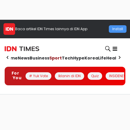
Baca artikel
IDN Times
lainnya di IDN App
Install
Home
News
Business
Sport
Tech
Hype
Korea
Life
Health
Aut
For
# Yuk Vote
Iklanin di IDN
Quiz
INSIDENESIA
You