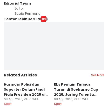
Editorial Team
Editor
Satria Permana
Tonton lebih seru di
Related Articles
See More
Harmoni Polisi dan
Eks Pemain Timnas
S
Suporter Dalam Final
Turun di Soekarno Cup
C
Piala Presiden 2026 di
2026, Jaring Talenta
D
Bogor
08 Agu 2026, 23:50 WIB
Muda
08 Agu 2026, 23:26 WIB
08
Sport
Sport
Sp