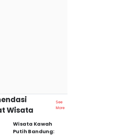
endasi
See
t Wisata
More
Wisata Kawah
Putih Bandung: