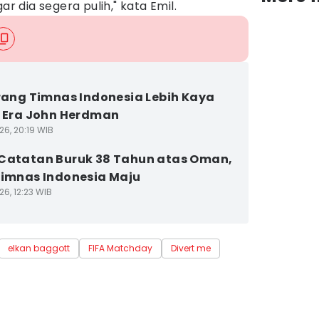
dia segera pulih," kata Emil.
erang Timnas Indonesia Lebih Kaya
i Era John Herdman
26, 20:19 WIB
Catatan Buruk 38 Tahun atas Oman,
Timnas Indonesia Maju
6, 12:23 WIB
elkan baggott
FIFA Matchday
Divert me