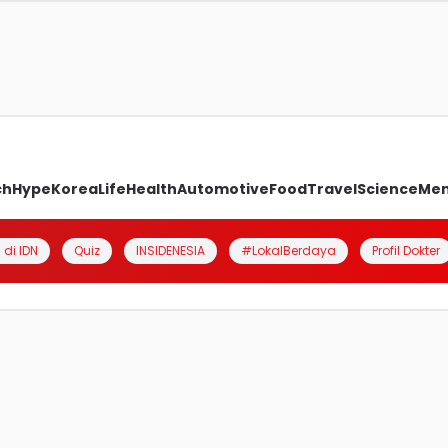
ch
Hype
Korea
Life
Health
Automotive
Food
Travel
Science
Me
 di IDN
Quiz
INSIDENESIA
#LokalBerdaya
Profil Dokter