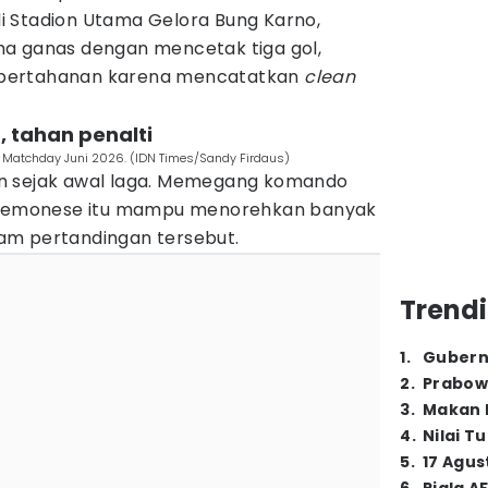
 Stadion Utama Gelora Bung Karno,
a ganas dengan mencetak tiga gol,
ni pertahanan karena mencatatkan
clean
, tahan penalti
 Matchday Juni 2026. (IDN Times/Sandy Firdaus)
urun sejak awal laga. Memegang komando
 Cremonese itu mampu menorehkan banyak
am pertandingan tersebut.
Trendi
1
.
Gubern
2
.
Prabow
3
.
Makan B
4
.
Nilai T
5
.
17 Agus