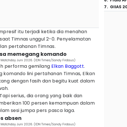
6
.
Piala A
7
.
GIIAS 2
presif itu terjadi ketika dia menahan
 saat Timnas unggul 2-0. Penyelamatan
ilan pertahanan Timnas.
a bisa memegang komando
 Matchday Juni 2026. (IDN Times/Sandy Firdaus)
leh performa gemilang
Elkan Baggott
.
 komando lini pertahanan Timnas, Elkan
ang dengan fasih dan begitu kuat dalam
wah.
Tapi serius, dia orang yang baik dan
emberikan 100 persen kemampuan dalam
alam sesi jumpa pers pasca laga.
es absen
 Matchday Juni 2026. (IDN Times/Sandy Firdaus)