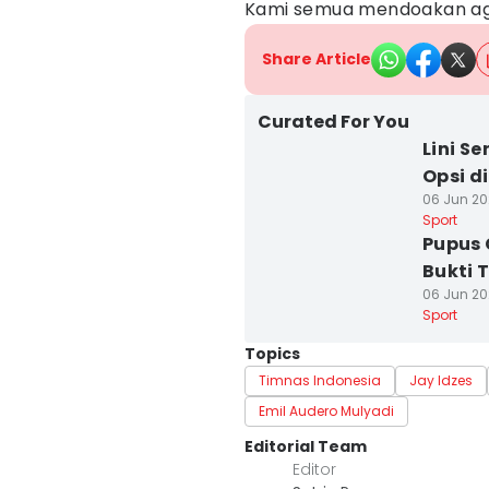
Kami semua mendoakan agar 
Share Article
Curated For You
Lini S
Opsi d
06 Jun 20
Sport
Pupus 
Bukti 
06 Jun 202
Sport
Topics
Timnas Indonesia
Jay Idzes
Emil Audero Mulyadi
Editorial Team
Editor