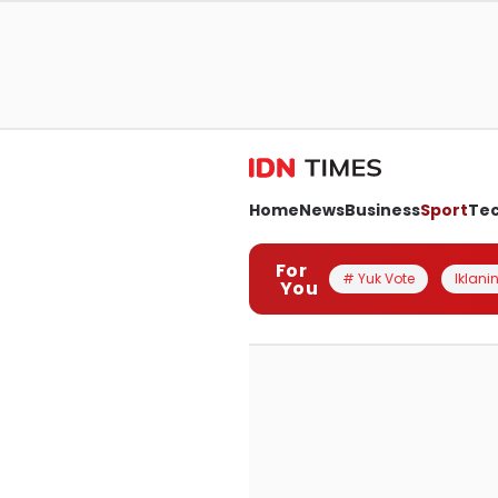
Home
News
Business
Sport
Te
For
# Yuk Vote
Iklanin
You