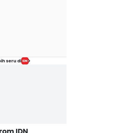
ih seru di
from IDN